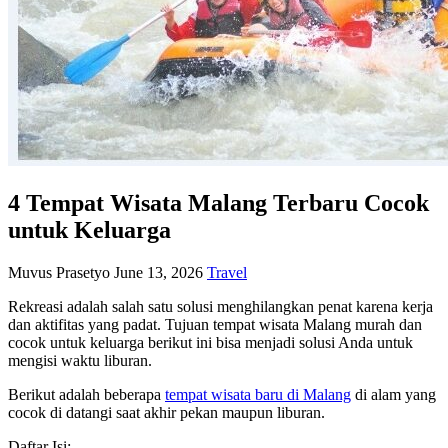
4 Tempat Wisata Malang Terbaru Cocok
untuk Keluarga
Muvus Prasetyo
June 13, 2026
Travel
Rekreasi adalah salah satu solusi menghilangkan penat karena kerja
dan aktifitas yang padat. Tujuan tempat wisata Malang murah dan
cocok untuk keluarga berikut ini bisa menjadi solusi Anda untuk
mengisi waktu liburan.
Berikut adalah beberapa
tempat wisata baru di Malang
di alam yang
cocok di datangi saat akhir pekan maupun liburan.
Daftar Isi: