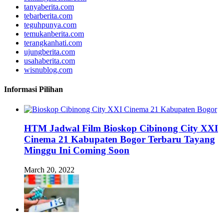
tanyaberita.com
tebarberita.com
teguhpunya.com
temukanberita.com
terangkanhati.com
ujungberita.com
usahaberita.com
wisnublog.com
Informasi Pilihan
HTM Jadwal Film Bioskop Cibinong City XXI
Cinema 21 Kabupaten Bogor Terbaru Tayang
Minggu Ini Coming Soon
March 20, 2022