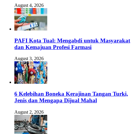
August 4, 2026
PAFI Kota Tual: Mengabdi untuk Masyarakat
dan Kemajuan Profesi Farmasi
August 3, 2026
6 Kelebihan Boneka Kerajinan Tangan Turki,
Jenis dan Mengapa Dijual Mahal
August 2, 2026