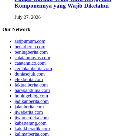
Komponennya yang Wajib Diketahui
July 27, 2026
Our Network
arsipumum.com
benarberita.com
beningberita.com
catatanmuvus.com
catatannico.com
ceritakanberita.com
duniasejuk.com
efekberita.com
faktualberita.com
harapandunia.com
hobingeblog.com
jadikanberita.com
jalanberita.com
jiwaberita.com
jiwamerdeka.com
kabarterang.com
kakakberadik.com
kalimatberita.com