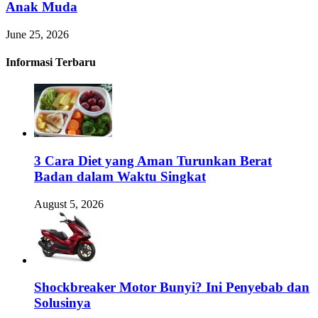
Anak Muda
June 25, 2026
Informasi Terbaru
3 Cara Diet yang Aman Turunkan Berat
Badan dalam Waktu Singkat
August 5, 2026
Shockbreaker Motor Bunyi? Ini Penyebab dan
Solusinya