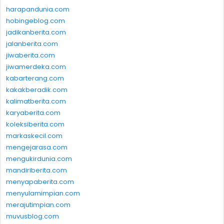
harapandunia.com
hobingeblog.com
jadikanberita.com
jalanberita.com
jiwaberita.com
jiwamerdeka.com
kabarterang.com
kakakberadik.com
kalimatberita.com
karyaberita.com
koleksiberita.com
markaskecil.com
mengejarasa.com
mengukirdunia.com
mandiriberita.com
menyapaberita.com
menyulamimpian.com
merajutimpian.com
muvusblog.com