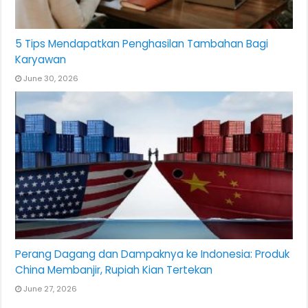
5 Tips Mendapatkan Penghasilan Tambahan Bagi
Karyawan
June 30, 2026
Perang Dagang dan Dampaknya ke Indonesia: Produk
China Membanjir, Rupiah Kian Tertekan
June 27, 2026