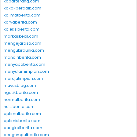
kabarterang.com
kakakberadik.com
kalimatberita.com
karyaberita.com
koleksiberita.com
markaskecil.com
mengejarasa.com
mengukirdunia.com
mandiriberita.com
menyapaberita.com
menyulamimpian.com
merajutimpian.com
muvusblog.com
ngetikberita.com
normalberita.com
nulisberita.com
optimalberita.com
optimisberita.com
pangkalberita.com
pengumpulberita.com