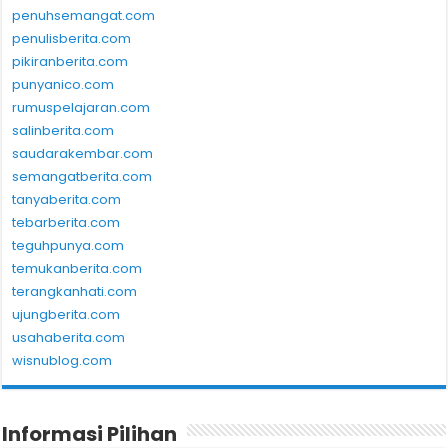
penuhsemangat.com
penulisberita.com
pikiranberita.com
punyanico.com
rumuspelajaran.com
salinberita.com
saudarakembar.com
semangatberita.com
tanyaberita.com
tebarberita.com
teguhpunya.com
temukanberita.com
terangkanhati.com
ujungberita.com
usahaberita.com
wisnublog.com
Informasi Pilihan