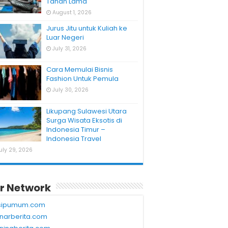
Tahan Lama
August 1, 2026
Jurus Jitu untuk Kuliah ke
Luar Negeri
July 31, 2026
Cara Memulai Bisnis
Fashion Untuk Pemula
July 30, 2026
Likupang Sulawesi Utara
Surga Wisata Eksotis di
Indonesia Timur –
Indonesia Travel
uly 29, 2026
r Network
sipumum.com
narberita.com