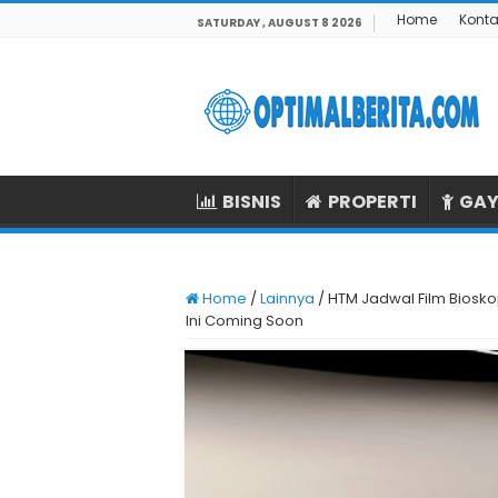
Home
Konta
SATURDAY , AUGUST 8 2026
BISNIS
PROPERTI
GAY
Home
/
Lainnya
/
HTM Jadwal Film Biosko
Ini Coming Soon