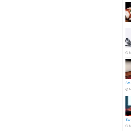
M
So
M
So
M