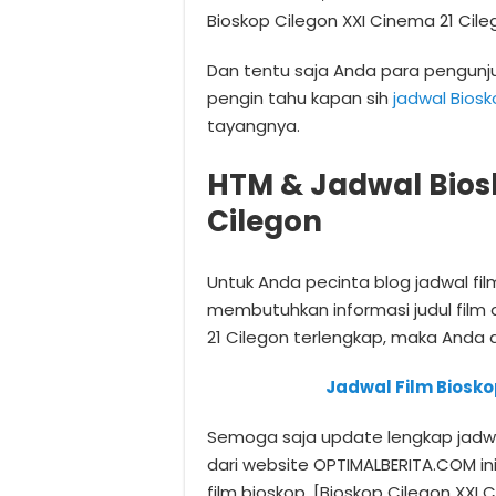
Bioskop Cilegon XXI Cinema 21 Cile
Dan tentu saja Anda para pengunj
pengin tahu kapan sih
jadwal Biosk
tayangnya.
HTM & Jadwal Bios
Cilegon
Untuk Anda pecinta blog jadwal fi
membutuhkan informasi judul film 
21 Cilegon terlengkap, maka Anda
Jadwal Film Biosko
Semoga saja update lengkap jadwal
dari website OPTIMALBERITA.COM i
film bioskop. [Bioskop Cilegon XXI