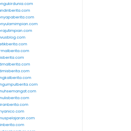
ngukirdunia.com
ndiriberita.com
nyapaberita.com
nyulamimpian.com
rajutimpian.com
vusblog.com
etikberita.com
rmalberita.com
lisberita.com
timalberita.com
timisberita.com
ngkalberita.com
ngumpulberita.com
nuhsemangat.com
nulisberita.com
kiranberita.com
nyanico.com
muspelajaran.com
linberita.com