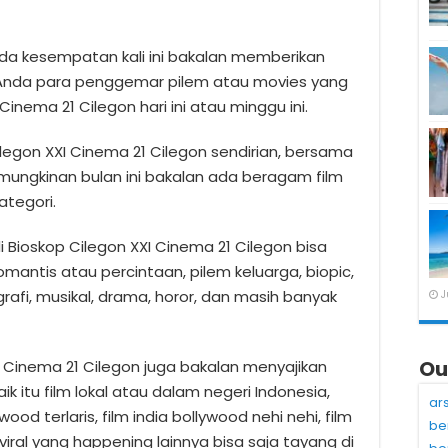
da kesempatan kali ini bakalan memberikan
 Anda para penggemar pilem atau movies yang
Cinema 21 Cilegon hari ini atau minggu ini.
ilegon XXI Cinema 21 Cilegon sendirian, bersama
mungkinan bulan ini bakalan ada beragam film
ategori.
 Bioskop Cilegon XXI Cinema 21 Cilegon bisa
omantis atau percintaan, pilem keluarga, biopic,
ografi, musikal, drama, horor, dan masih banyak
J
Ou
XXI Cinema 21 Cilegon juga bakalan menyajikan
k itu film lokal atau dalam negeri Indonesia,
ar
ood terlaris, film india bollywood nehi nehi, film
be
viral yang happening lainnya bisa saja tayang di