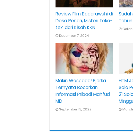
Review Film Badarawuhi di
Sudah 
Desa Penari, Misteri Teka-
Tahun
teki dari Kisah KKN
Octobe
December 7, 2024
Makin Waspada! Bjorka
HTM Ja
Ternyata Bocorkan
Solo 
Informasi Pribadi Mahfud
21 Sol
MD
Mingg
September 13, 2022
March