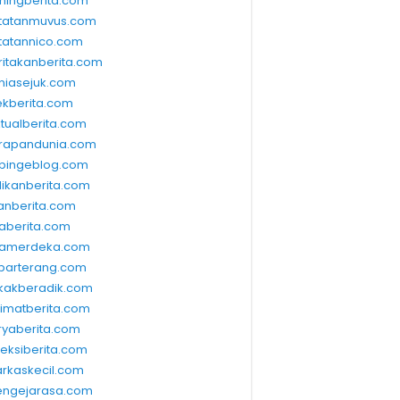
ningberita.com
tatanmuvus.com
tatannico.com
ritakanberita.com
niasejuk.com
ekberita.com
ktualberita.com
rapandunia.com
bingeblog.com
dikanberita.com
lanberita.com
waberita.com
wamerdeka.com
barterang.com
kakberadik.com
limatberita.com
ryaberita.com
leksiberita.com
rkaskecil.com
ngejarasa.com