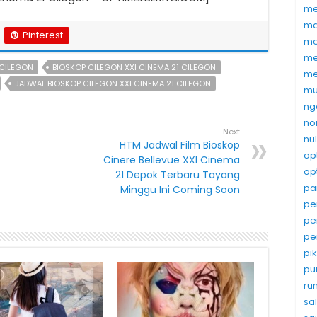
me
ma
Pinterest
me
me
 CILEGON
BIOSKOP CILEGON XXI CINEMA 21 CILEGON
me
JADWAL BIOSKOP CILEGON XXI CINEMA 21 CILEGON
mu
ng
no
Next
nu
HTM Jadwal Film Bioskop
op
Cinere Bellevue XXI Cinema
op
21 Depok Terbaru Tayang
pa
Minggu Ini Coming Soon
pe
pe
pe
pi
pu
ru
sa