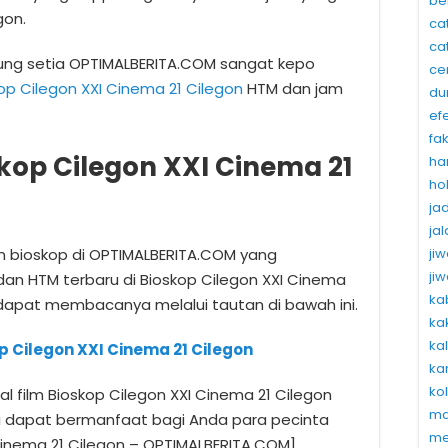
be
gon.
ca
ca
ung setia OPTIMALBERITA.COM sangat kepo
ce
op Cilegon XXI Cinema 21 Cilegon
HTM dan jam
du
ef
fa
kop Cilegon XXI Cinema 21
ha
ho
ja
ja
ji
lm bioskop di OPTIMALBERITA.COM yang
ji
dan HTM terbaru di Bioskop Cilegon XXI Cinema
ka
 dapat membacanya melalui tautan di bawah ini.
ka
ka
p Cilegon XXI Cinema 21 Cilegon
ka
ko
 film Bioskop Cilegon XXI Cinema 21 Cilegon
ma
ni dapat bermanfaat bagi Anda para pecinta
me
 Cinema 21 Cilegon – OPTIMALBERITA.COM]