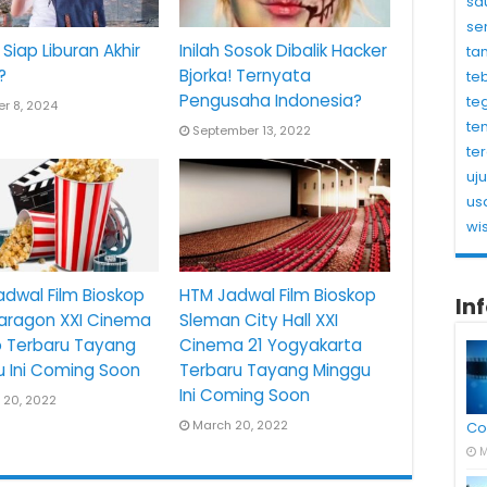
sa
se
Siap Liburan Akhir
Inilah Sosok Dibalik Hacker
ta
?
Bjorka! Ternyata
te
Pengusaha Indonesia?
te
r 8, 2024
te
September 13, 2022
te
uj
us
wi
dwal Film Bioskop
HTM Jadwal Film Bioskop
In
Paragon XXI Cinema
Sleman City Hall XXI
o Terbaru Tayang
Cinema 21 Yogyakarta
u Ini Coming Soon
Terbaru Tayang Minggu
Ini Coming Soon
 20, 2022
March 20, 2022
Co
M