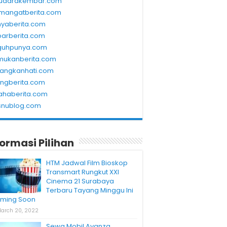
udarakembar.com
mangatberita.com
nyaberita.com
barberita.com
guhpunya.com
mukanberita.com
rangkanhati.com
ungberita.com
ahaberita.com
snublog.com
formasi Pilihan
HTM Jadwal Film Bioskop
Transmart Rungkut XXI
Cinema 21 Surabaya
Terbaru Tayang Minggu Ini
ming Soon
arch 20, 2022
Sewa Mobil Avanza