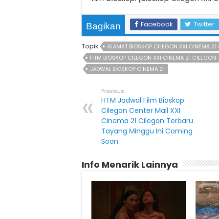
Facebook
Twitter
Bagikan
Topik
ALAMAT BIOSKOP CILEGON XXI CINEMA 21
HTM BIOSKOP CILEGON XXI CINEMA 21 CILEGON
JADWAL BIOSKOP CINEMA 21
Previous
HTM Jadwal Film Bioskop
Cilegon Center Mall XXI
Cinema 21 Cilegon Terbaru
Tayang Minggu Ini Coming
Soon
Info Menarik Lainnya