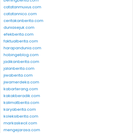
beningberita.com
catatanmuvus.com
catatannico.com
ceritakanberita.com
duniasejuk.com
efekberita.com
faktualberita.com
harapandunia.com
hobingeblog.com
jadikanberita.com
jalanberita.com
jiwaberita.com
jiwamerdeka.com
kabarterang.com
kakakberadik.com
kalimatberita.com
karyaberita.com
koleksiberita.com
markaskecil.com
mengejarasa.com