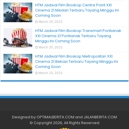
HTM Jadwal Film Bioskop Centre Point XXI
Cinema 21 Medan Terbaru Tayang Minggu Ini
Coming Soon
March 20, 2022
HTM Jadwal Film Bioskop Transmart Pontianak
XXI Cinema 21 Pontianak Terbaru Tayang
Minggu Ini Coming Soon
March 20, 2022
HTM Jadwal Film Bioskop Metropolitan XXI
Cinema 21 Bekasi Terbaru Tayang Minggu Ini
Coming Soon
March 20, 2022
Designed by
OPTIMALBERITA.COM
and
JALANBERITA.COM
© Copyright 2026, All Rights Reserved