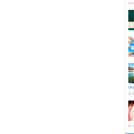
M
da
A
J