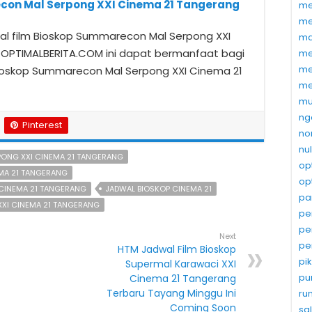
con Mal Serpong XXI Cinema 21 Tangerang
me
me
l film Bioskop Summarecon Mal Serpong XXI
ma
 OPTIMALBERITA.COM ini dapat bermanfaat bagi
me
me
Bioskop Summarecon Mal Serpong XXI Cinema 21
me
mu
ng
Pinterest
no
nu
ONG XXI CINEMA 21 TANGERANG
op
MA 21 TANGERANG
op
CINEMA 21 TANGERANG
JADWAL BIOSKOP CINEMA 21
pa
XI CINEMA 21 TANGERANG
pe
pe
Next
pe
HTM Jadwal Film Bioskop
pi
Supermal Karawaci XXI
pu
Cinema 21 Tangerang
Terbaru Tayang Minggu Ini
ru
Coming Soon
sa