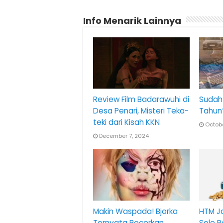
Info Menarik Lainnya
Review Film Badarawuhi di
Sudah 
Desa Penari, Misteri Teka-
Tahun
teki dari Kisah KKN
Octobe
December 7, 2024
Makin Waspada! Bjorka
HTM Ja
Ternyata Bocorkan
Solo 