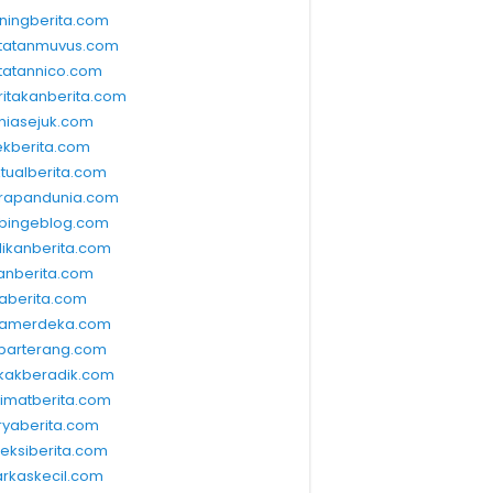
ningberita.com
tatanmuvus.com
tatannico.com
ritakanberita.com
niasejuk.com
ekberita.com
ktualberita.com
rapandunia.com
bingeblog.com
dikanberita.com
lanberita.com
waberita.com
wamerdeka.com
barterang.com
kakberadik.com
limatberita.com
ryaberita.com
leksiberita.com
rkaskecil.com