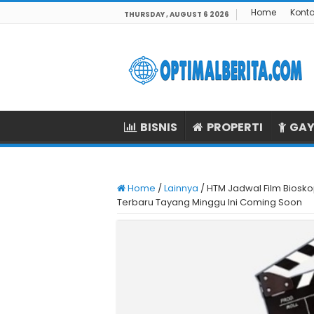
Home
Kont
THURSDAY , AUGUST 6 2026
BISNIS
PROPERTI
GAY
Home
/
Lainnya
/
HTM Jadwal Film Biosk
Terbaru Tayang Minggu Ini Coming Soon