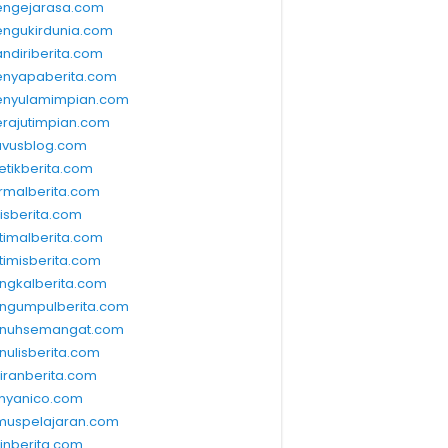
ngejarasa.com
ngukirdunia.com
ndiriberita.com
nyapaberita.com
nyulamimpian.com
rajutimpian.com
vusblog.com
etikberita.com
rmalberita.com
lisberita.com
timalberita.com
timisberita.com
ngkalberita.com
ngumpulberita.com
nuhsemangat.com
nulisberita.com
kiranberita.com
nyanico.com
muspelajaran.com
linberita.com