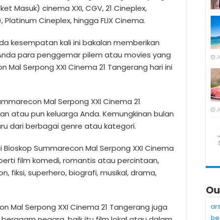
et Masuk) cinema XXI, CGV, 21 Cineplex,
 Platinum Cineplex, hingga FLIX Cinema.
da kesempatan kali ini bakalan memberikan
 Anda para penggemar pilem atau movies yang
J
n Mal Serpong XXI Cinema 21 Tangerang hari ini
 Summarecon Mal Serpong XXI Cinema 21
J
an atau pun keluarga Anda. Kemungkinan bulan
ru dari berbagai genre atau kategori.
di Bioskop Summarecon Mal Serpong XXI Cinema
erti film komedi, romantis atau percintaan,
n, fiksi, superhero, biografi, musikal, drama,
Ou
ar
econ Mal Serpong XXI Cinema 21 Tangerang juga
be
 beragam negara, baik itu film lokal atau dalam