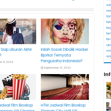
sa
se
ta
te
te
te
te
uj
Siap Liburan Akhir
Inilah Sosok Dibalik Hacker
us
?
Bjorka! Ternyata
wi
Pengusaha Indonesia?
r 8, 2024
September 13, 2022
In
dwal Film Bioskop
HTM Jadwal Film Bioskop
Paragon XXI Cinema
Sleman City Hall XXI