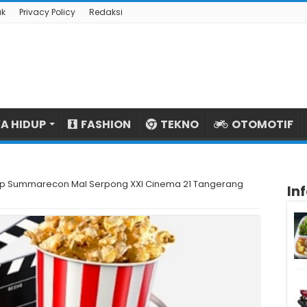
ak
Privacy Policy
Redaksi
A HIDUP
FASHION
TEKNO
OTOMOTIF
op Summarecon Mal Serpong XXI Cinema 21 Tangerang
In