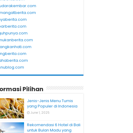
udarakembar.com
mangatberita.com
nyaberita.com
barberita.com
guhpunya.com
mukanberita.com
rangkanhati.com
ungberita.com
ahaberita.com
snublog.com
formasi Pilihan
Jenis-Jenis Menu Tumis
yang Populer di Indonesia
June 1, 2025
Rekomendasi 6 Hotel di Bali
untuk Bulan Madu yang