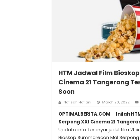
HTM Jadwal Film Biosko
Cinema 21 Tangerang Te
Soon
Nafisah Haflani
March 20, 2022
OPTIMALBERITA.COM
–
Inilah H
Serpong XXI Cinema 21 Tangera
Update info teranyar judul film 21ci
Bioskop Summarecon Mal Serpong 