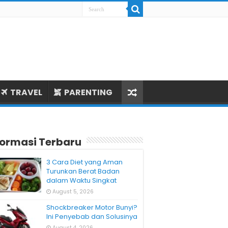
TRAVEL
PARENTING
formasi Terbaru
3 Cara Diet yang Aman
Turunkan Berat Badan
dalam Waktu Singkat
August 5, 2026
Shockbreaker Motor Bunyi?
Ini Penyebab dan Solusinya
August 4, 2026