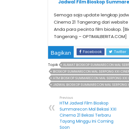
Jadwal Film Bioskop Summare
Semoga saja update lengkap jadwa
Cinema 21 Tangerang dari website
Anda para pecinta film bioskop. [
Tangerang – OPTIMALBERITA.COM]
Facebook
Twitter
Bagikan
Topik
ALAMAT BIOSKOP SUMMARECON MAL SERP
BIOSKOP SUMMARECON MAL SERPONG XXI CINE
HTM BIOSKOP SUMMARECON MAL SERPONG XXI 
JADWAL BIOSKOP SUMMARECON MAL SERPONG X
Previous
HTM Jadwal Film Bioskop
Summarecon Mal Bekasi XXI
Cinema 21 Bekasi Terbaru
Tayang Minggu Ini Coming
Soon