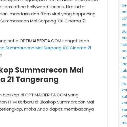
be
t box office hollywood terlaris, film india
ca
inian, mandarin dan filem viral yang happening
ca
op Summarecon Mal Serpong XXI Cinema 21
ce
du
ef
ung setia OPTIMALBERITA.COM sangat kepo
fa
kop Summarecon Mal Serpong XXI Cinema 21
ha
a.
ho
ja
skop Summarecon Mal
ja
ji
a 21 Tangerang
ji
ka
lm bioskop di OPTIMALBERITA.COM yang
ka
 dan HTM terbaru di Bioskop Summarecon Mal
ka
g terlengkap, maka Anda dapat membacanya
ka
ko
ma