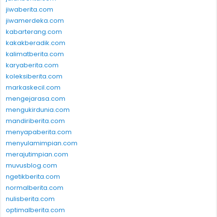
jiwaberita.com
jiwamerdeka.com
kabarterang.com
kakakberadik.com
kalimatberita.com
karyaberita.com
koleksiberita.com
markaskecil.com
mengejarasa.com
mengukirdunia.com
mandiriberita.com
menyapaberita.com
menyulamimpian.com
merajutimpian.com
muvusblog.com
ngetikberita.com
normalberita.com
nulisberita.com
optimalberita.com