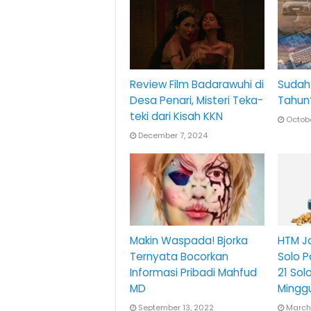
Review Film Badarawuhi di
Sudah 
Desa Penari, Misteri Teka-
Tahun
teki dari Kisah KKN
Octobe
December 7, 2024
Makin Waspada! Bjorka
HTM Ja
Ternyata Bocorkan
Solo 
Informasi Pribadi Mahfud
21 Sol
MD
Mingg
September 13, 2022
March