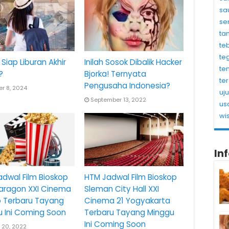
sa
se
ta
te
te
Siap Liburan Akhir
Inilah Sosok Dibalik Hacker
te
?
Bjorka! Ternyata
te
Pengusaha Indonesia?
r 8, 2024
uj
September 13, 2022
us
wi
In
dwal Film Bioskop
HTM Jadwal Film Bioskop
Paragon XXI Cinema
Sleman City Hall XXI
o Terbaru Tayang
Cinema 21 Yogyakarta
u Ini Coming Soon
Terbaru Tayang Minggu
Ini Coming Soon
 20, 2022