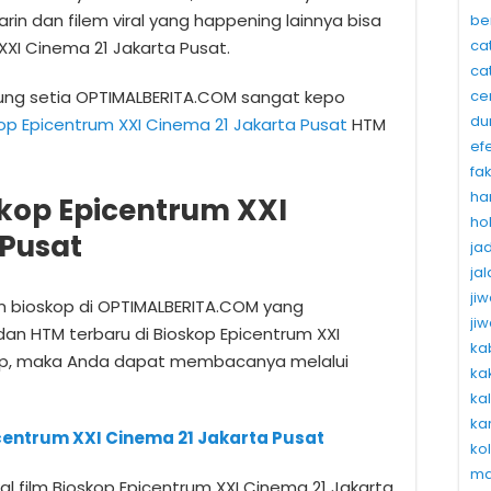
arin dan filem viral yang happening lainnya bisa
be
ca
XXI Cinema 21 Jakarta Pusat.
ca
ce
ung setia OPTIMALBERITA.COM sangat kepo
du
op Epicentrum XXI Cinema 21 Jakarta Pusat
HTM
ef
fa
ha
kop Epicentrum XXI
ho
 Pusat
ja
ja
ji
lm bioskop di OPTIMALBERITA.COM yang
ji
dan HTM terbaru di Bioskop Epicentrum XXI
ka
kap, maka Anda dapat membacanya melalui
ka
ka
ka
centrum XXI Cinema 21 Jakarta Pusat
ko
ma
 film Bioskop Epicentrum XXI Cinema 21 Jakarta