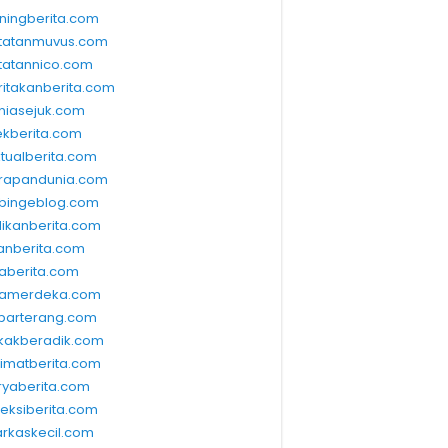
ningberita.com
tatanmuvus.com
tatannico.com
ritakanberita.com
niasejuk.com
ekberita.com
ktualberita.com
rapandunia.com
bingeblog.com
dikanberita.com
lanberita.com
waberita.com
wamerdeka.com
barterang.com
kakberadik.com
limatberita.com
ryaberita.com
leksiberita.com
rkaskecil.com