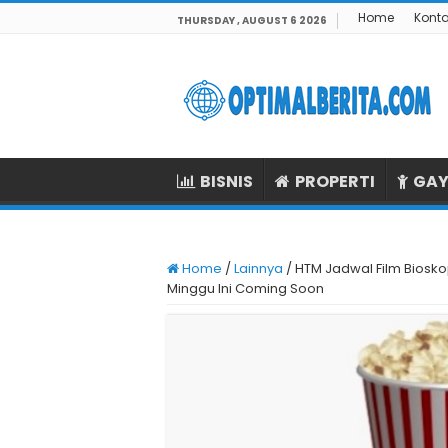
Home
Kont
THURSDAY , AUGUST 6 2026
BISNIS
PROPERTI
GAY
Home
/
Lainnya
/
HTM Jadwal Film Biosko
Minggu Ini Coming Soon