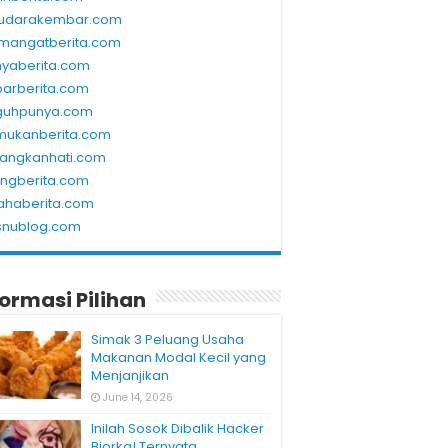
udarakembar.com
mangatberita.com
nyaberita.com
barberita.com
guhpunya.com
mukanberita.com
rangkanhati.com
ungberita.com
ahaberita.com
snublog.com
formasi Pilihan
Simak 3 Peluang Usaha
Makanan Modal Kecil yang
Menjanjikan
June 14, 2026
Inilah Sosok Dibalik Hacker
Bjorka! Ternyata