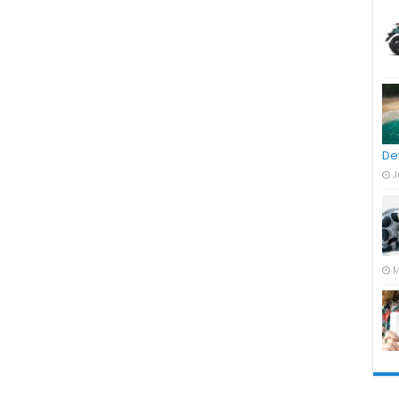
De
J
M