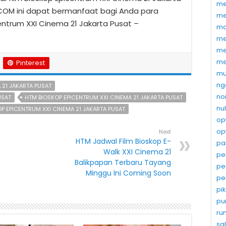
me
.COM ini dapat bermanfaat bagi Anda para
me
centrum XXI Cinema 21 Jakarta Pusat –
ma
me
me
me
Pinterest
mu
ng
 21 JAKARTA PUSAT
no
USAT
HTM BIOSKOP EPICENTRUM XXI CINEMA 21 JAKARTA PUSAT
nu
P EPICENTRUM XXI CINEMA 21 JAKARTA PUSAT
op
op
Next
HTM Jadwal Film Bioskop E-
pa
Walk XXI Cinema 21
pe
Balikpapan Terbaru Tayang
pe
Minggu Ini Coming Soon
pe
pi
pu
ru
sa