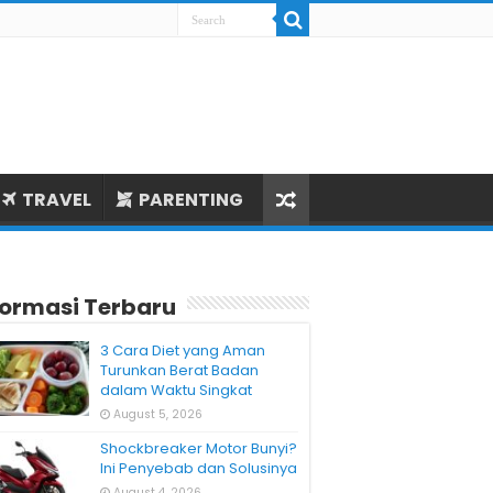
TRAVEL
PARENTING
formasi Terbaru
3 Cara Diet yang Aman
Turunkan Berat Badan
dalam Waktu Singkat
August 5, 2026
Shockbreaker Motor Bunyi?
Ini Penyebab dan Solusinya
August 4, 2026