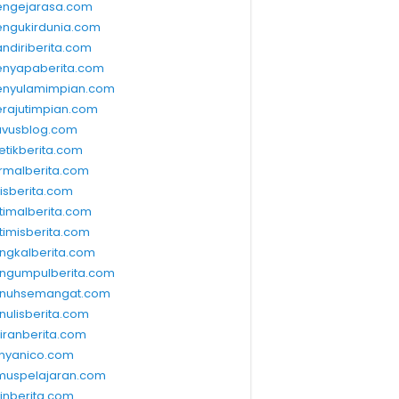
ngejarasa.com
ngukirdunia.com
ndiriberita.com
nyapaberita.com
nyulamimpian.com
rajutimpian.com
vusblog.com
etikberita.com
rmalberita.com
lisberita.com
timalberita.com
timisberita.com
ngkalberita.com
ngumpulberita.com
nuhsemangat.com
nulisberita.com
kiranberita.com
nyanico.com
muspelajaran.com
linberita.com