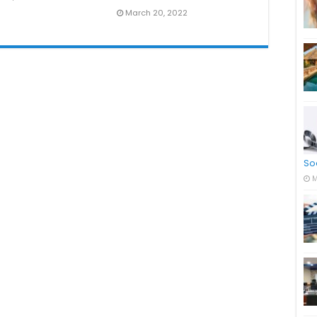
March 20, 2022
So
M