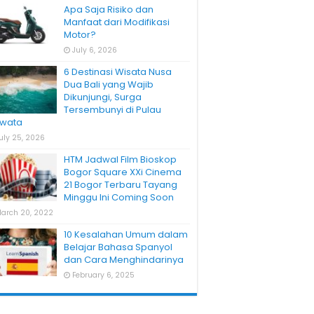
Apa Saja Risiko dan
Manfaat dari Modifikasi
Motor?
July 6, 2026
6 Destinasi Wisata Nusa
Dua Bali yang Wajib
Dikunjungi, Surga
Tersembunyi di Pulau
wata
uly 25, 2026
HTM Jadwal Film Bioskop
Bogor Square XXi Cinema
21 Bogor Terbaru Tayang
Minggu Ini Coming Soon
arch 20, 2022
10 Kesalahan Umum dalam
Belajar Bahasa Spanyol
dan Cara Menghindarinya
February 6, 2025