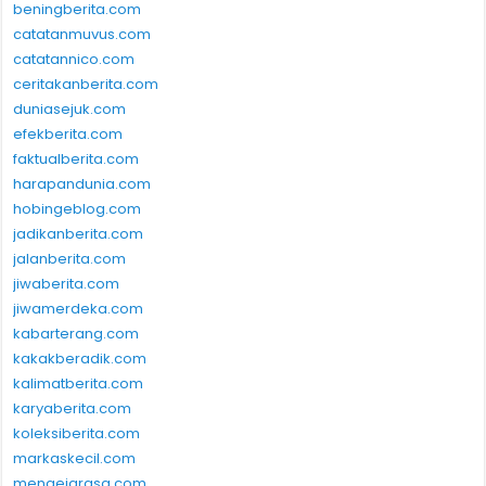
beningberita.com
catatanmuvus.com
catatannico.com
ceritakanberita.com
duniasejuk.com
efekberita.com
faktualberita.com
harapandunia.com
hobingeblog.com
jadikanberita.com
jalanberita.com
jiwaberita.com
jiwamerdeka.com
kabarterang.com
kakakberadik.com
kalimatberita.com
karyaberita.com
koleksiberita.com
markaskecil.com
mengejarasa.com