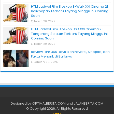
HTM Jadwal Film Bioskop E-Walk XXI Cinema 21
Balikpapan Terbaru Tayang Minggu Ini Coming
Soon
March 20, 2022
HTM Jadwal Film Bioskop BSD XXI Cinema 21
Tangerang Selatan Terbaru Tayang Minggu Ini
Coming Soon
March 20, 2022
Review Film 365 Days: Kontroversi, Sinopsis, dan
Fakta Menarik di Baliknya
January 30, 2025
Designed by
OPTIMALBERITA.COM
and
JALANBERITA.COM
© Copyright 2026, All Rights Reserved