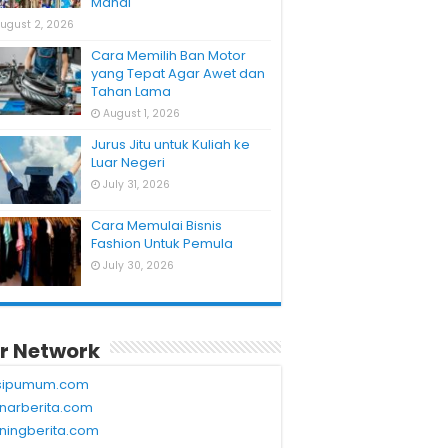
Mahal
ugust 2, 2026
Cara Memilih Ban Motor
yang Tepat Agar Awet dan
Tahan Lama
August 1, 2026
Jurus Jitu untuk Kuliah ke
Luar Negeri
July 31, 2026
Cara Memulai Bisnis
Fashion Untuk Pemula
July 30, 2026
r Network
sipumum.com
narberita.com
ningberita.com