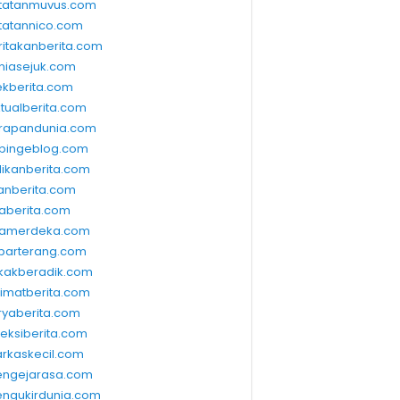
tatanmuvus.com
tatannico.com
ritakanberita.com
niasejuk.com
ekberita.com
ktualberita.com
rapandunia.com
bingeblog.com
dikanberita.com
lanberita.com
waberita.com
wamerdeka.com
barterang.com
kakberadik.com
limatberita.com
ryaberita.com
leksiberita.com
rkaskecil.com
ngejarasa.com
ngukirdunia.com