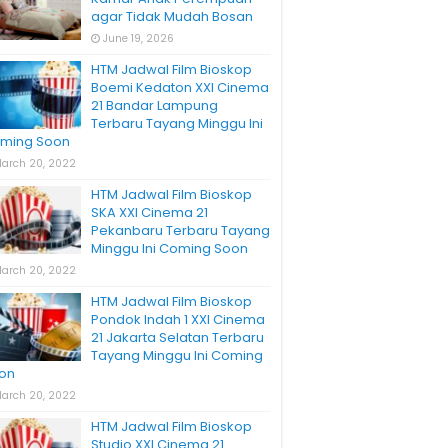
agar Tidak Mudah Bosan
June 19, 2026
HTM Jadwal Film Bioskop
Boemi Kedaton XXI Cinema
21 Bandar Lampung
Terbaru Tayang Minggu Ini
ming Soon
arch 20, 2022
HTM Jadwal Film Bioskop
SKA XXI Cinema 21
Pekanbaru Terbaru Tayang
Minggu Ini Coming Soon
arch 20, 2022
HTM Jadwal Film Bioskop
Pondok Indah 1 XXI Cinema
21 Jakarta Selatan Terbaru
Tayang Minggu Ini Coming
on
arch 20, 2022
HTM Jadwal Film Bioskop
Studio XXI Cinema 21