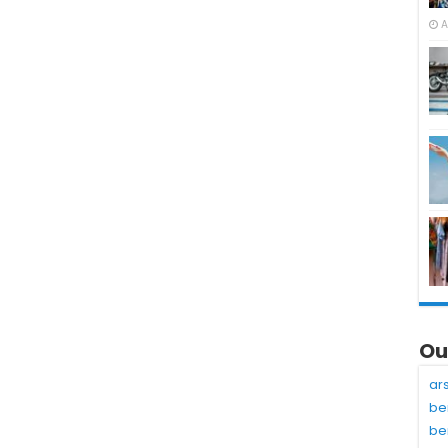
A
Ou
ar
be
be