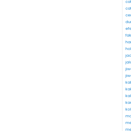
ca
ca
ce
du
ef
fa
ha
ho
ja
ja
ji
ji
ka
ka
ka
ka
ko
ma
me
me