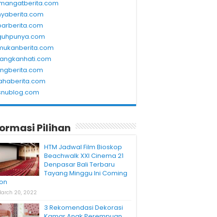
mangatberita.com
nyaberita.com
barberita.com
guhpunya.com
mukanberita.com
rangkanhati.com
ungberita.com
ahaberita.com
snublog.com
formasi Pilihan
HTM Jadwal Film Bioskop
Beachwalk XXI Cinema 21
Denpasar Bali Terbaru
Tayang Minggu Ini Coming
on
arch 20, 2022
3 Rekomendasi Dekorasi
Kamar Anak Perempuan