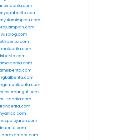
ndiriberita.com
nyapaberita.com
nyulamimpian.com
rajutimpian.com
vusblog.com
etikberita.com
rmalberita.com
lisberita.com
timalberita.com
timisberita.com
ngkalberita.com
ngumpulberita.com
nuhsemangat.com
nulisberita.com
kiranberita.com
nyanico.com
muspelajaran.com
linberita.com
udarakembar.com