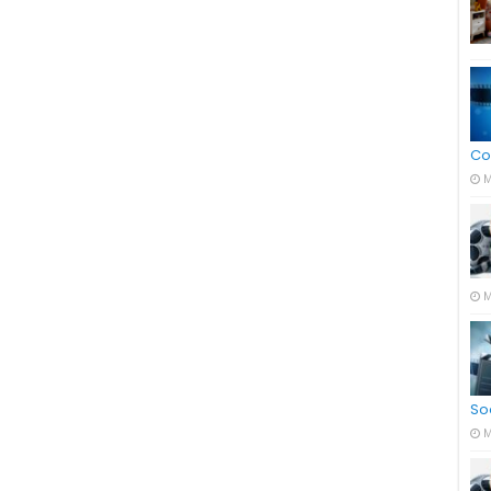
Co
M
M
So
M