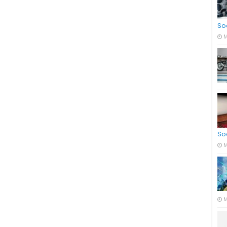
So
M
So
M
M