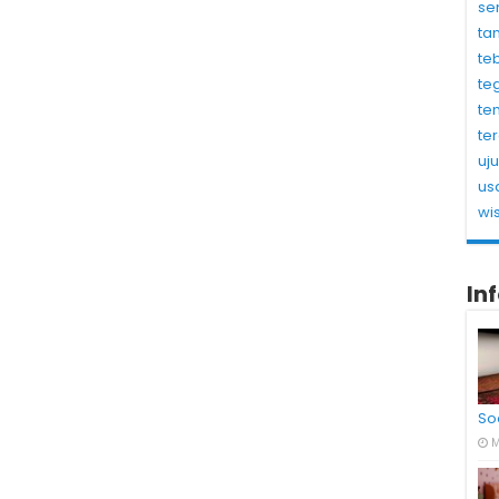
se
ta
te
te
te
te
uj
us
wi
In
So
M