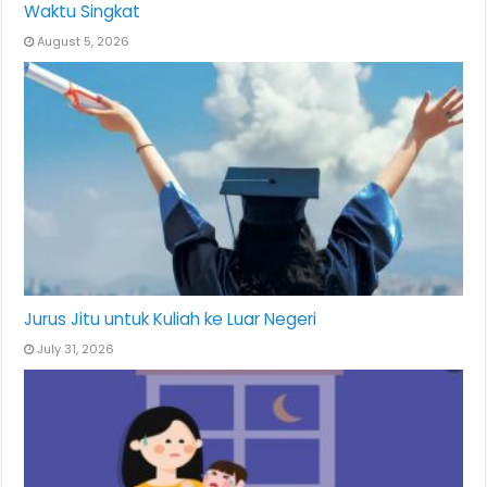
Waktu Singkat
August 5, 2026
Jurus Jitu untuk Kuliah ke Luar Negeri
July 31, 2026