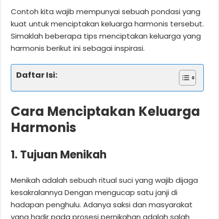
Contoh kita wajib mempunyai sebuah pondasi yang
kuat untuk menciptakan keluarga harmonis tersebut.
Simaklah beberapa tips menciptakan keluarga yang
harmonis berikut ini sebagai inspirasi.
Daftar Isi:
Cara Menciptakan Keluarga
Harmonis
1. Tujuan Menikah
Menikah adalah sebuah ritual suci yang wajib dijaga
kesakralannya Dengan mengucap satu janji di
hadapan penghulu. Adanya saksi dan masyarakat
yang hadir pada prosesi pernikahan adalah salah