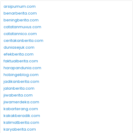
arsipumum.com
benarberita.com
beningberita.com
catatanmuvus.com
catatannico.com
ceritakanberita.com
duniasejuk.com
efekberita.com
faktualberita.com
harapandunia.com
hobingeblog.com
jadikanberita.com
jalanberita.com
jiwaberita.com
jiwamerdeka.com
kabarterang.com
kakakberadik.com
kalimatberita.com
karyaberita.com