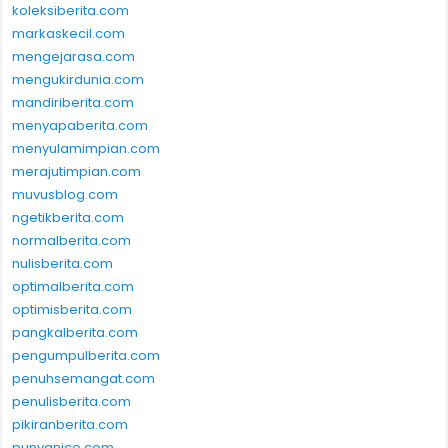
koleksiberita.com
markaskecil.com
mengejarasa.com
mengukirdunia.com
mandiriberita.com
menyapaberita.com
menyulamimpian.com
merajutimpian.com
muvusblog.com
ngetikberita.com
normalberita.com
nulisberita.com
optimalberita.com
optimisberita.com
pangkalberita.com
pengumpulberita.com
penuhsemangat.com
penulisberita.com
pikiranberita.com
punyanico.com