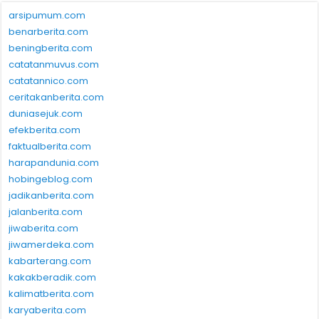
arsipumum.com
benarberita.com
beningberita.com
catatanmuvus.com
catatannico.com
ceritakanberita.com
duniasejuk.com
efekberita.com
faktualberita.com
harapandunia.com
hobingeblog.com
jadikanberita.com
jalanberita.com
jiwaberita.com
jiwamerdeka.com
kabarterang.com
kakakberadik.com
kalimatberita.com
karyaberita.com