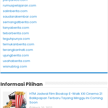
rumuspelajaran.com
salinberita.com
saudarakembar.com
semangatberita.com
tanyaberita.com
tebarberita.com
teguhpunya.com
temukanberita.com
terangkanhati.com
ujungberita.com
usahaberita.com
wisnublog.com
Informasi Pilihan
HTM Jadwal Film Bioskop E-Walk XXI Cinema 21
Balikpapan Terbaru Tayang Minggu Ini Coming
Soon
March 20, 2022