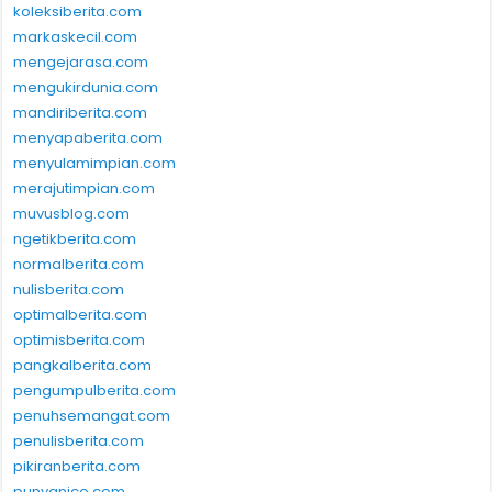
koleksiberita.com
markaskecil.com
mengejarasa.com
mengukirdunia.com
mandiriberita.com
menyapaberita.com
menyulamimpian.com
merajutimpian.com
muvusblog.com
ngetikberita.com
normalberita.com
nulisberita.com
optimalberita.com
optimisberita.com
pangkalberita.com
pengumpulberita.com
penuhsemangat.com
penulisberita.com
pikiranberita.com
punyanico.com