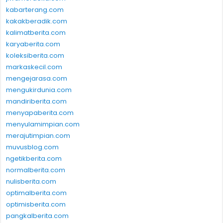
kabarterang.com
kakakberadik.com
kalimatberita.com
karyaberita.com
koleksiberita.com
markaskecil.com
mengejarasa.com
mengukirdunia.com
mandiriberita.com
menyapaberita.com
menyulamimpian.com
merajutimpian.com
muvusblog.com
ngetikberita.com
normalberita.com
nulisberita.com
optimalberita.com
optimisberita.com
pangkalberita.com