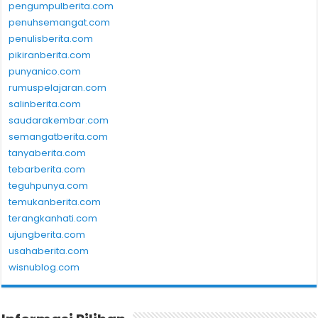
pengumpulberita.com
penuhsemangat.com
penulisberita.com
pikiranberita.com
punyanico.com
rumuspelajaran.com
salinberita.com
saudarakembar.com
semangatberita.com
tanyaberita.com
tebarberita.com
teguhpunya.com
temukanberita.com
terangkanhati.com
ujungberita.com
usahaberita.com
wisnublog.com