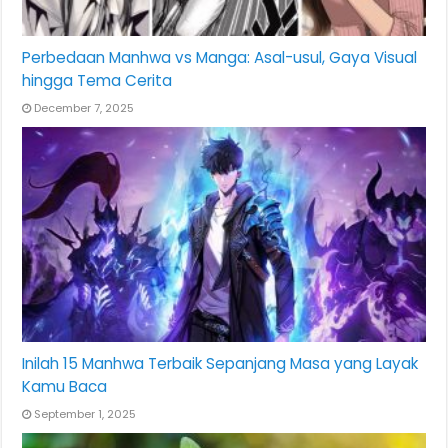
Perbedaan Manhwa vs Manga: Asal-usul, Gaya Visual
hingga Tema Cerita
December 7, 2025
Inilah 15 Manhwa Terbaik Sepanjang Masa yang Layak
Kamu Baca
September 1, 2025