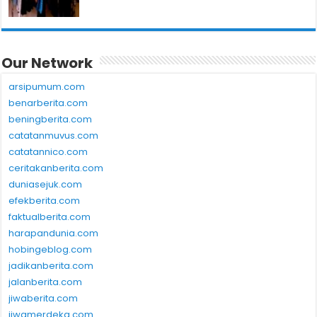
Our Network
arsipumum.com
benarberita.com
beningberita.com
catatanmuvus.com
catatannico.com
ceritakanberita.com
duniasejuk.com
efekberita.com
faktualberita.com
harapandunia.com
hobingeblog.com
jadikanberita.com
jalanberita.com
jiwaberita.com
jiwamerdeka.com