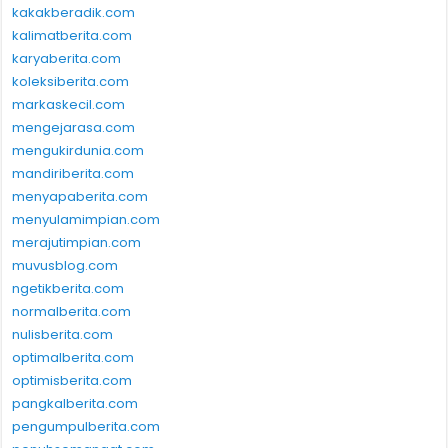
kakakberadik.com
kalimatberita.com
karyaberita.com
koleksiberita.com
markaskecil.com
mengejarasa.com
mengukirdunia.com
mandiriberita.com
menyapaberita.com
menyulamimpian.com
merajutimpian.com
muvusblog.com
ngetikberita.com
normalberita.com
nulisberita.com
optimalberita.com
optimisberita.com
pangkalberita.com
pengumpulberita.com