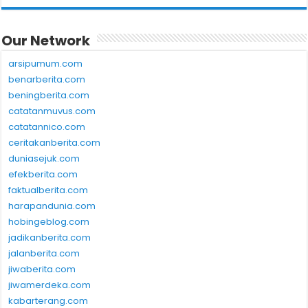
Our Network
arsipumum.com
benarberita.com
beningberita.com
catatanmuvus.com
catatannico.com
ceritakanberita.com
duniasejuk.com
efekberita.com
faktualberita.com
harapandunia.com
hobingeblog.com
jadikanberita.com
jalanberita.com
jiwaberita.com
jiwamerdeka.com
kabarterang.com