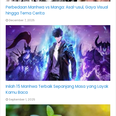
Perbedaan Manhwa vs Manga: Asal-usul, Gaya Visual
hingga Tema Cerita
December 7, 2025
Inilah 15 Manhwa Terbaik Sepanjang Masa yang Layak
Kamu Baca
September 1, 2025