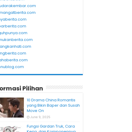
udarakembar.com
mangatberita.com
nyaberita.com
barberita.com
guhpunya.com
mukanberita.com
rangkanhati.com
ungberita.com
ahaberita.com
snublog.com
formasi Pilihan
10 Drama China Romantis
yang Bikin Baper dan Susah
Move On
June 9, 2025
Fungsi Gardan Truk, Cara
Kerja, dan Komponennya