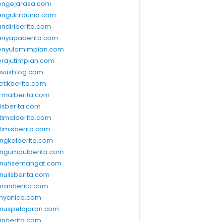
ngejarasa.com
ngukirdunia.com
ndiriberita.com
nyapaberita.com
nyulamimpian.com
rajutimpian.com
vusblog.com
etikberita.com
rmalberita.com
lisberita.com
timalberita.com
timisberita.com
ngkalberita.com
ngumpulberita.com
nuhsemangat.com
nulisberita.com
kiranberita.com
nyanico.com
muspelajaran.com
linberita.com