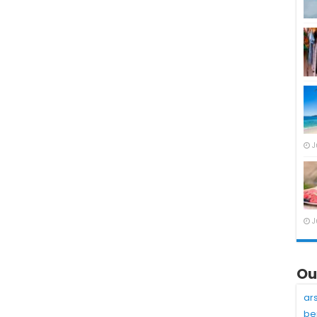
J
J
Ou
ar
be