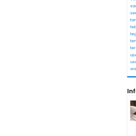
sa
se
ta
te
te
te
te
uj
us
wi
In