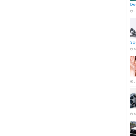
De
J
So
M
J
M