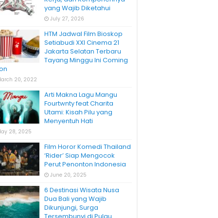
yang Wajib Diketahui
July 27, 2026
HTM Jadwal Film Bioskop
Setiabudi XXI Cinema 21
Jakarta Selatan Terbaru
Tayang Minggu Ini Coming
on
arch 20, 2022
Arti Makna Lagu Mangu
Fourtwnty feat Charita
Utami: Kisah Pilu yang
Menyentuh Hati
ay 28, 2025
Film Horor Komedi Thailand
‘Rider’ Siap Mengocok
Perut Penonton Indonesia
June 20, 2025
6 Destinasi Wisata Nusa
Dua Bali yang Wajib
Dikunjungi, Surga
Tersembunyi di Pulau