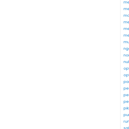
me
me
ma
me
me
me
mu
ng
no
nu
op
op
pa
pe
pe
pe
pi
pu
ru
sa