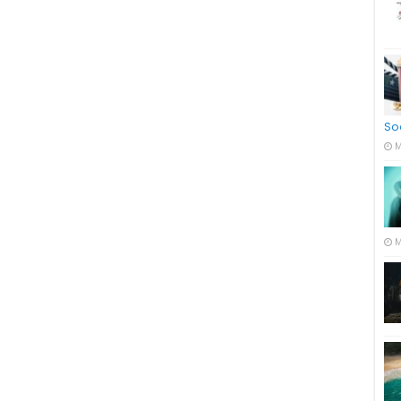
So
M
M