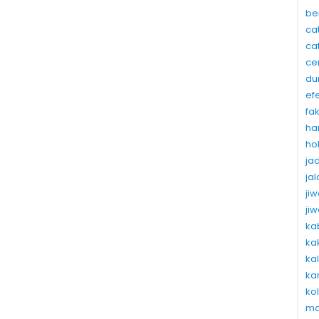
be
ca
ca
ce
du
ef
fa
ha
ho
ja
ja
ji
ji
ka
ka
ka
ka
ko
ma