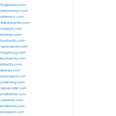
ningberita.com
tatanmuvus.com
tatannico.com
ritakanberita.com
niasejuk.com
ekberita.com
ktualberita.com
rapandunia.com
bingeblog.com
dikanberita.com
lanberita.com
waberita.com
wamerdeka.com
barterang.com
kakberadik.com
limatberita.com
ryaberita.com
leksiberita.com
rkaskecil.com