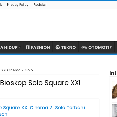
k
Privacy Policy
Redaksi
A HIDUP
FASHION
TEKNO
OTOMOTIF
 XXI Cinema 21 Solo
In
Bioskop Solo Square XXI
o Square XXI Cinema 21 Solo Terbaru
oon