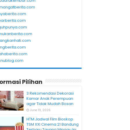
udarakembar.com
mangatberita.com
nyaberita.com
barberita.com
guhpunya.com
mukanberita.com
rangkanhati.com
ungberita.com
ahaberita.com
snublog.com
formasi Pilihan
3 Rekomendasi Dekorasi
Kamar Anak Perempuan
agar Tidak Mudah Bosan
June 19, 2026
HTM Jadwal Film Bioskop
TSM XXI Cinema 21 Bandung
Terbaru Tayang Minggu Ini