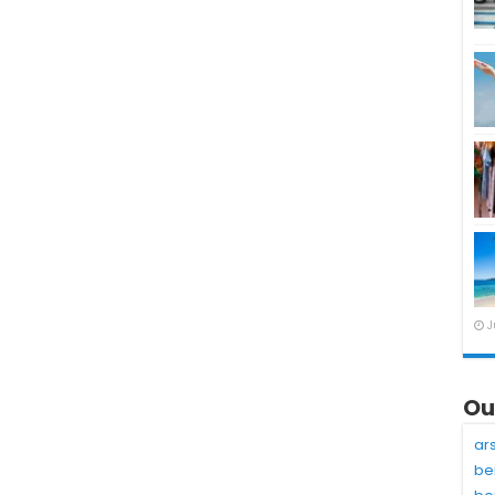
J
Ou
ar
be