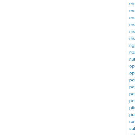
me
ma
me
me
me
mu
ng
no
nu
op
op
pa
pe
pe
pe
pi
pu
ru
sa