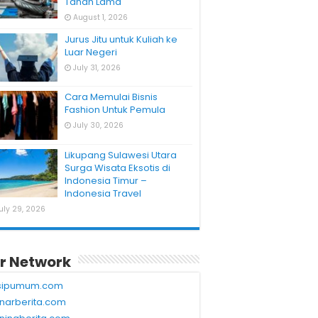
Tahan Lama
August 1, 2026
Jurus Jitu untuk Kuliah ke
Luar Negeri
July 31, 2026
Cara Memulai Bisnis
Fashion Untuk Pemula
July 30, 2026
Likupang Sulawesi Utara
Surga Wisata Eksotis di
Indonesia Timur –
Indonesia Travel
uly 29, 2026
r Network
sipumum.com
narberita.com