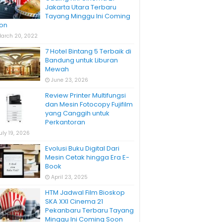
Jakarta Utara Terbaru
Tayang Minggu Ini Coming
on
arch 20, 2022
7 Hotel Bintang 5 Terbaik di
Bandung untuk Liburan
Mewah
June 23, 2026
Review Printer Multifungsi
dan Mesin Fotocopy Fujifilm
yang Canggih untuk
Perkantoran
uly 19, 2026
Evolusi Buku Digital Dari
Mesin Cetak hingga Era E-
Book
April 23, 2025
HTM Jadwal Film Bioskop
SKA XXI Cinema 21
Pekanbaru Terbaru Tayang
Minggu Ini Coming Soon