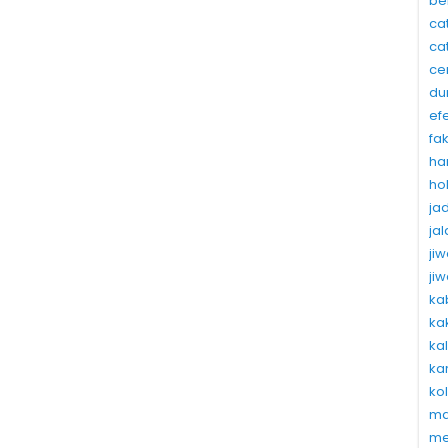
be
ca
ca
ce
du
ef
fa
ha
ho
ja
ja
ji
ji
ka
ka
ka
ka
ko
ma
me