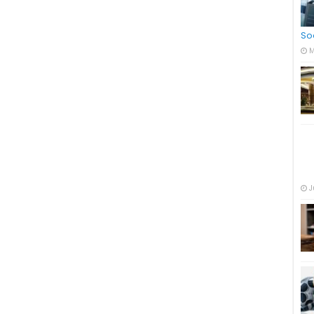
So
M
J