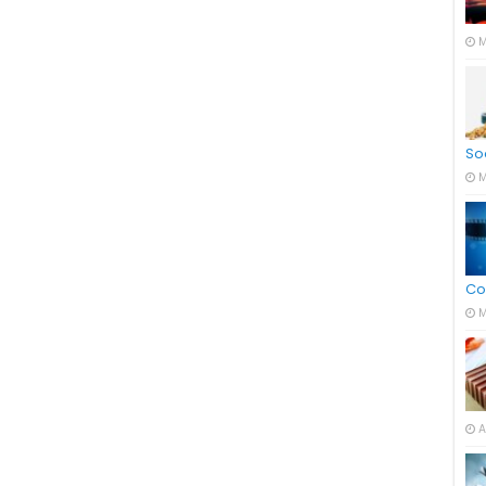
M
So
M
Co
M
A