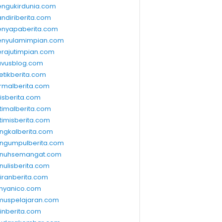
ngukirdunia.com
ndiriberita.com
nyapaberita.com
nyulamimpian.com
rajutimpian.com
vusblog.com
etikberita.com
rmalberita.com
lisberita.com
timalberita.com
timisberita.com
ngkalberita.com
ngumpulberita.com
nuhsemangat.com
nulisberita.com
kiranberita.com
nyanico.com
muspelajaran.com
linberita.com