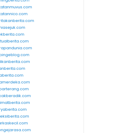
ningberita.com
tatanmuvus.com
tatannico.com
ritakanberita.com
niasejuk.com
ekberita.com
ktualberita.com
rapandunia.com
bingeblog.com
dikanberita.com
lanberita.com
waberita.com
wamerdeka.com
barterang.com
kakberadik.com
limatberita.com
ryaberita.com
leksiberita.com
rkaskecil.com
ngejarasa.com