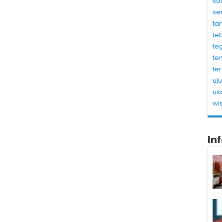
sa
se
ta
te
te
te
te
uj
us
wi
In