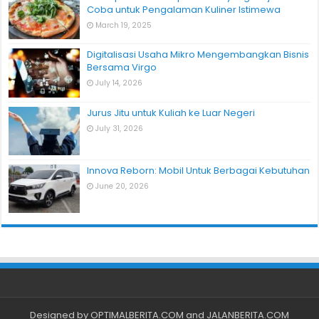
Coba untuk Pengalaman Kuliner Istimewa
March 19, 2025
Digitalisasi Usaha Mikro Mengembangkan Bisnis
Bersama Virgo
July 14, 2026
Jurus Jitu untuk Kuliah ke Luar Negeri
July 31, 2026
Innova Reborn: Mobil Untuk Berbagai Kebutuhan
June 20, 2026
Designed by
OPTIMALBERITA.COM
and
JALANBERITA.COM