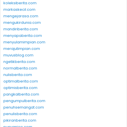
koleksiberita.com
markaskecil.com
mengejarasa.com
mengukirdunia.com
mandiriberita.com
menyapaberita.com
menyulamimpian.com
merajutimpian.com
muvusblog.com
ngetikberita.com
normalberita.com
nulisberita.com
optimalberita.com
optimisberita.com
pangkalberita.com
pengumpulberita.com
penuhsemangat.com
penulisberita.com
pikiranberita.com
punyanico.com