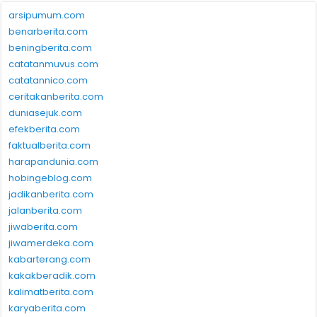
arsipumum.com
benarberita.com
beningberita.com
catatanmuvus.com
catatannico.com
ceritakanberita.com
duniasejuk.com
efekberita.com
faktualberita.com
harapandunia.com
hobingeblog.com
jadikanberita.com
jalanberita.com
jiwaberita.com
jiwamerdeka.com
kabarterang.com
kakakberadik.com
kalimatberita.com
karyaberita.com