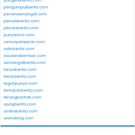
pangkalberita.com
pengumpulberita.com
penuhsemangat.com
penulisberita.com
pikiranberita.com
punyanico.com
rumuspelajaran.com
salinberita.com
saudarakembar.com
semangatberita.com
tanyaberita.com
tebarberita.com
teguhpunya.com
temukanberita.com
terangkanhati.com
ujungberita.com
usahaberita.com
wisnublog.com