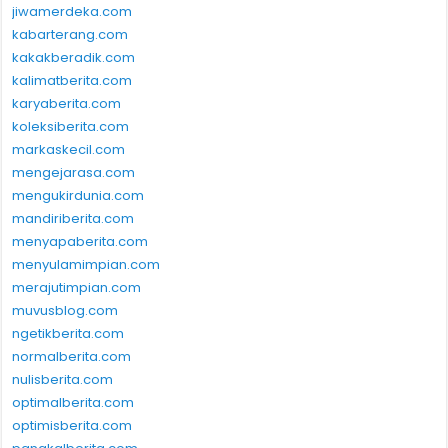
jiwamerdeka.com
kabarterang.com
kakakberadik.com
kalimatberita.com
karyaberita.com
koleksiberita.com
markaskecil.com
mengejarasa.com
mengukirdunia.com
mandiriberita.com
menyapaberita.com
menyulamimpian.com
merajutimpian.com
muvusblog.com
ngetikberita.com
normalberita.com
nulisberita.com
optimalberita.com
optimisberita.com