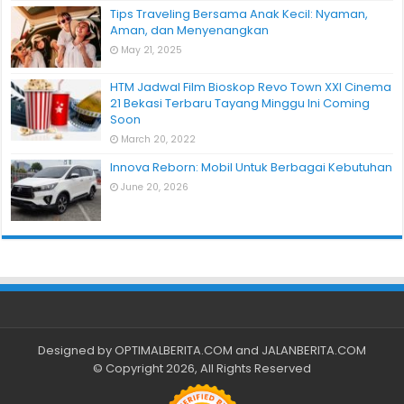
Tips Traveling Bersama Anak Kecil: Nyaman,
Aman, dan Menyenangkan
May 21, 2025
HTM Jadwal Film Bioskop Revo Town XXI Cinema
21 Bekasi Terbaru Tayang Minggu Ini Coming
Soon
March 20, 2022
Innova Reborn: Mobil Untuk Berbagai Kebutuhan
June 20, 2026
Designed by
OPTIMALBERITA.COM
and
JALANBERITA.COM
© Copyright 2026, All Rights Reserved