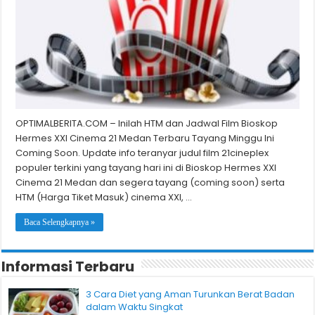
OPTIMALBERITA.COM – Inilah HTM dan Jadwal Film Bioskop
Hermes XXI Cinema 21 Medan Terbaru Tayang Minggu Ini
Coming Soon. Update info teranyar judul film 21cineplex
populer terkini yang tayang hari ini di Bioskop Hermes XXI
Cinema 21 Medan dan segera tayang (coming soon) serta
HTM (Harga Tiket Masuk) cinema XXI, …
Baca Selengkapnya »
Informasi Terbaru
3 Cara Diet yang Aman Turunkan Berat Badan
dalam Waktu Singkat