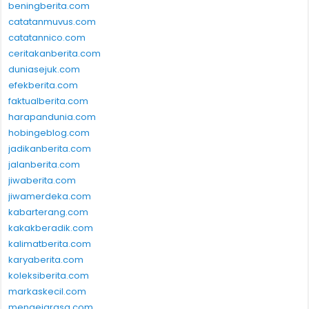
beningberita.com
catatanmuvus.com
catatannico.com
ceritakanberita.com
duniasejuk.com
efekberita.com
faktualberita.com
harapandunia.com
hobingeblog.com
jadikanberita.com
jalanberita.com
jiwaberita.com
jiwamerdeka.com
kabarterang.com
kakakberadik.com
kalimatberita.com
karyaberita.com
koleksiberita.com
markaskecil.com
mengejarasa.com