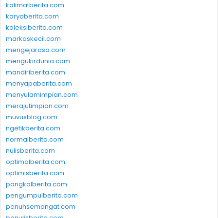
kalimatberita.com
karyaberita.com
koleksiberita.com
markaskecil.com
mengejarasa.com
mengukirdunia.com
mandiriberita.com
menyapaberita.com
menyulamimpian.com
merajutimpian.com
muvusblog.com
ngetikberita.com
normalberita.com
nulisberita.com
optimalberita.com
optimisberita.com
pangkalberita.com
pengumpulberita.com
penuhsemangat.com
penulisberita.com