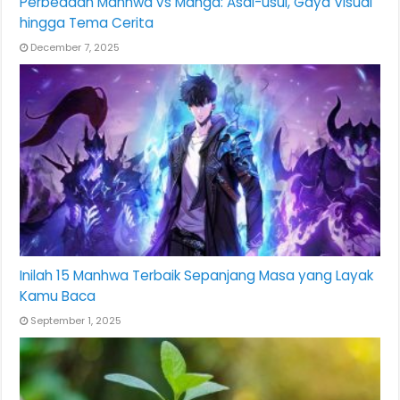
Perbedaan Manhwa vs Manga: Asal-usul, Gaya Visual
hingga Tema Cerita
December 7, 2025
Inilah 15 Manhwa Terbaik Sepanjang Masa yang Layak
Kamu Baca
September 1, 2025