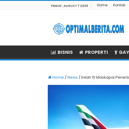
Home
Kontak
FRIDAY , AUGUST 7 2026
BISNIS
PROPERTI
GAY
Home
/
News
/
Inilah 10 Maskapai Pener