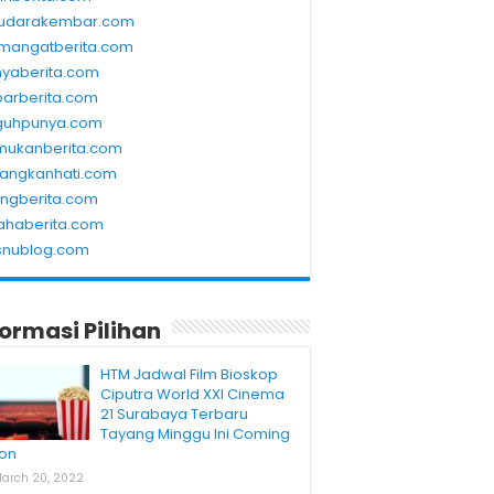
udarakembar.com
mangatberita.com
nyaberita.com
barberita.com
guhpunya.com
mukanberita.com
rangkanhati.com
ungberita.com
ahaberita.com
snublog.com
formasi Pilihan
HTM Jadwal Film Bioskop
Ciputra World XXI Cinema
21 Surabaya Terbaru
Tayang Minggu Ini Coming
on
arch 20, 2022