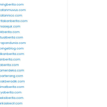
ningberita.com
tatanmuvus.com
tatannico.com
ritakanberita.com
niasejuk.com
ekberita.com
ktualberita.com
rapandunia.com
bingeblog.com
dikanberita.com
lanberita.com
waberita.com
wamerdeka.com
barterang.com
kakberadik.com
limatberita.com
ryaberita.com
leksiberita.com
rkaskecil.com