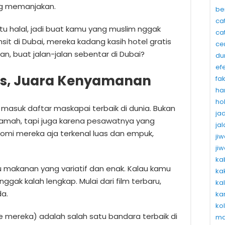
ng memanjakan.
be
ca
itu halal, jadi buat kamu yang muslim nggak
ca
ansit di Dubai, mereka kadang kasih hotel gratis
ce
, buat jalan-jalan sebentar di Dubai?
du
ef
nes, Juara Kenyamanan
fa
ha
ho
t masuk daftar maskapai terbaik di dunia. Bukan
ja
amah, tapi juga karena pesawatnya yang
ja
nomi mereka aja terkenal luas dan empuk,
ji
ji
ka
u makanan yang variatif dan enak. Kalau kamu
ka
nggak kalah lengkap. Mulai dari film terbaru,
ka
a.
ka
ko
e mereka) adalah salah satu bandara terbaik di
ma