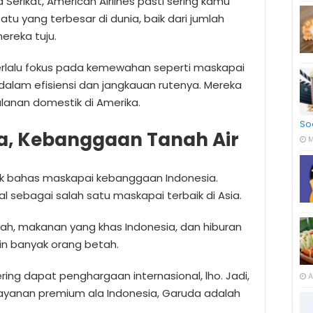
a Serikat, American Airlines pasti sering kamu
atu yang terbesar di dunia, baik dari jumlah
reka tuju.
terlalu fokus pada kemewahan seperti maskapai
dalam efisiensi dan jangkauan rutenya. Mereka
alanan domestik di Amerika.
So
ia, Kebanggaan Tanah Air
M
ak bahas maskapai kebanggaan Indonesia.
l sebagai salah satu maskapai terbaik di Asia.
h, makanan yang khas Indonesia, dan hiburan
in banyak orang betah.
ering dapat penghargaan internasional, lho. Jadi,
A
ayanan premium ala Indonesia, Garuda adalah