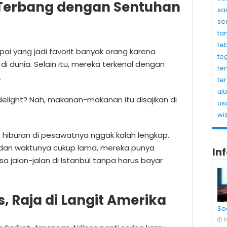
s, Terbang dengan Sentuhan
sa
se
ta
te
kapai yang jadi favorit banyak orang karena
te
i dunia. Selain itu, mereka terkenal dengan
te
.
te
uj
delight? Nah, makanan-makanan itu disajikan di
us
wi
 hiburan di pesawatnya nggak kalah lengkap.
ul dan waktunya cukup lama, mereka punya
In
isa jalan-jalan di Istanbul tanpa harus bayar
s, Raja di Langit Amerika
So
M