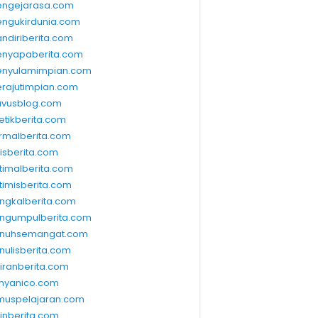
ngejarasa.com
ngukirdunia.com
ndiriberita.com
nyapaberita.com
nyulamimpian.com
rajutimpian.com
vusblog.com
etikberita.com
rmalberita.com
lisberita.com
timalberita.com
timisberita.com
ngkalberita.com
ngumpulberita.com
nuhsemangat.com
nulisberita.com
kiranberita.com
nyanico.com
muspelajaran.com
linberita.com