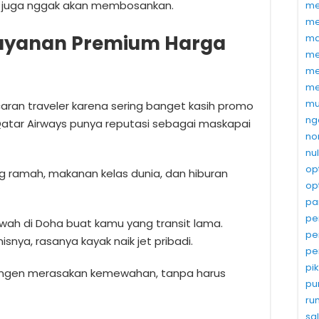
a juga nggak akan membosankan.
me
me
 Layanan Premium Harga
ma
me
me
me
mu
ncaran traveler karena sering banget kasih promo
ng
Qatar Airways punya reputasi sebagai maskapai
no
nu
op
g ramah, makanan kelas dunia, dan hiburan
op
pa
pe
wah di Doha buat kamu yang transit lama.
pe
isnya, rasanya kayak naik jet pribadi.
pe
pi
ngen merasakan kemewahan, tanpa harus
pu
ru
sa