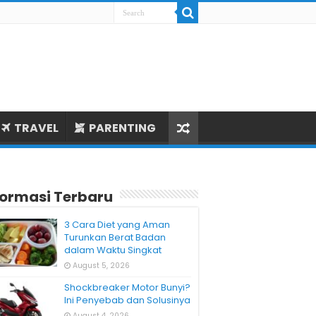
TRAVEL
PARENTING
formasi Terbaru
3 Cara Diet yang Aman
Turunkan Berat Badan
dalam Waktu Singkat
August 5, 2026
Shockbreaker Motor Bunyi?
Ini Penyebab dan Solusinya
August 4, 2026