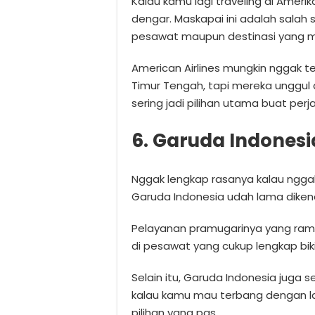
Kalau kamu lagi traveling di Amerik
dengar. Maskapai ini adalah salah s
pesawat maupun destinasi yang me
American Airlines mungkin nggak 
Timur Tengah, tapi mereka unggul 
sering jadi pilihan utama buat perj
6. Garuda Indones
Nggak lengkap rasanya kalau ngg
Garuda Indonesia udah lama dikena
Pelayanan pramugarinya yang rama
di pesawat yang cukup lengkap bik
Selain itu, Garuda Indonesia juga s
kalau kamu mau terbang dengan l
pilihan yang pas.