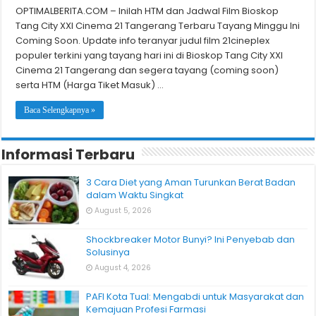
OPTIMALBERITA.COM – Inilah HTM dan Jadwal Film Bioskop
Tang City XXI Cinema 21 Tangerang Terbaru Tayang Minggu Ini
Coming Soon. Update info teranyar judul film 21cineplex
populer terkini yang tayang hari ini di Bioskop Tang City XXI
Cinema 21 Tangerang dan segera tayang (coming soon)
serta HTM (Harga Tiket Masuk) …
Baca Selengkapnya »
Informasi Terbaru
3 Cara Diet yang Aman Turunkan Berat Badan
dalam Waktu Singkat
August 5, 2026
Shockbreaker Motor Bunyi? Ini Penyebab dan
Solusinya
August 4, 2026
PAFI Kota Tual: Mengabdi untuk Masyarakat dan
Kemajuan Profesi Farmasi