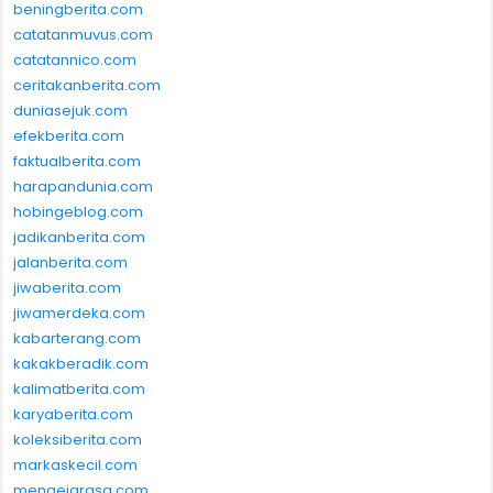
beningberita.com
catatanmuvus.com
catatannico.com
ceritakanberita.com
duniasejuk.com
efekberita.com
faktualberita.com
harapandunia.com
hobingeblog.com
jadikanberita.com
jalanberita.com
jiwaberita.com
jiwamerdeka.com
kabarterang.com
kakakberadik.com
kalimatberita.com
karyaberita.com
koleksiberita.com
markaskecil.com
mengejarasa.com