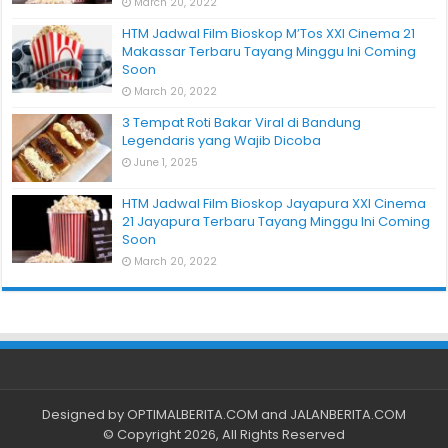
March 20, 2022
HTM Jadwal Film Bioskop M’Tos XXI Cinema 21
Makassar Terbaru Tayang Minggu Ini Coming
Soon
March 20, 2022
3 Tempat Roti Bakar Viral di Bandung
Legendaris yang Wajib Dicoba
June 1, 2025
HTM Jadwal Film Bioskop Jayapura XXI Cinema
21 Jayapura Terbaru Tayang Minggu Ini Coming
Soon
March 20, 2022
Designed by
OPTIMALBERITA.COM
and
JALANBERITA.COM
© Copyright 2026, All Rights Reserved