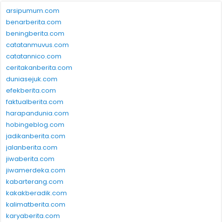
arsipumum.com
benarberita.com
beningberita.com
catatanmuvus.com
catatannico.com
ceritakanberita.com
duniasejuk.com
efekberita.com
faktualberita.com
harapandunia.com
hobingeblog.com
jadikanberita.com
jalanberita.com
jiwaberita.com
jiwamerdeka.com
kabarterang.com
kakakberadik.com
kalimatberita.com
karyaberita.com