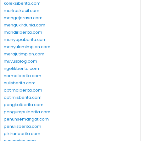
koleksiberita.com
markaskecil.com
mengejarasa.com
mengukirdunia.com
mandiriberita.com
menyapaberita.com
menyulamimpian.com
merajutimpian.com
muvusblog.com
ngetikberita.com
normalberita.com
nulisberita.com
optimalberita.com
optimisberita.com
pangkalberita.com
pengumpulberita.com
penuhsemangat.com
penulisberita.com
pikiranberita.com
punyanico.com