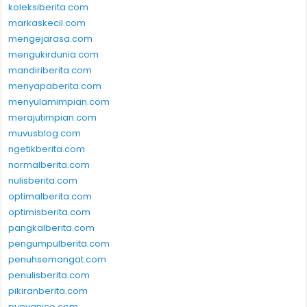
koleksiberita.com
markaskecil.com
mengejarasa.com
mengukirdunia.com
mandiriberita.com
menyapaberita.com
menyulamimpian.com
merajutimpian.com
muvusblog.com
ngetikberita.com
normalberita.com
nulisberita.com
optimalberita.com
optimisberita.com
pangkalberita.com
pengumpulberita.com
penuhsemangat.com
penulisberita.com
pikiranberita.com
punyanico.com