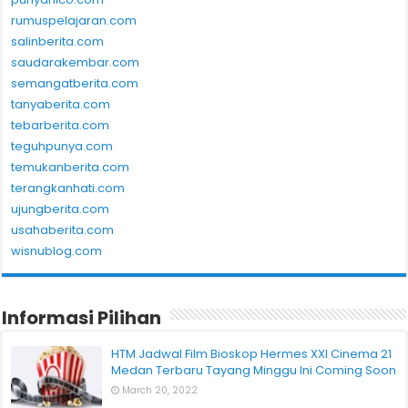
rumuspelajaran.com
salinberita.com
saudarakembar.com
semangatberita.com
tanyaberita.com
tebarberita.com
teguhpunya.com
temukanberita.com
terangkanhati.com
ujungberita.com
usahaberita.com
wisnublog.com
Informasi Pilihan
HTM Jadwal Film Bioskop Hermes XXI Cinema 21
Medan Terbaru Tayang Minggu Ini Coming Soon
March 20, 2022