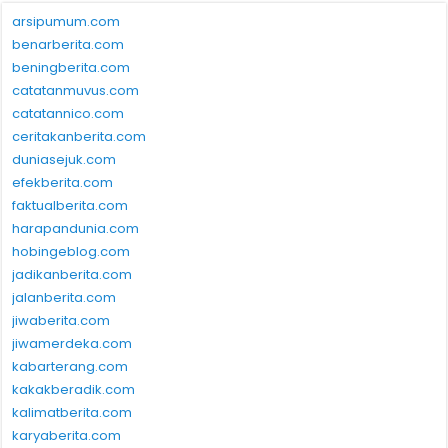
arsipumum.com
benarberita.com
beningberita.com
catatanmuvus.com
catatannico.com
ceritakanberita.com
duniasejuk.com
efekberita.com
faktualberita.com
harapandunia.com
hobingeblog.com
jadikanberita.com
jalanberita.com
jiwaberita.com
jiwamerdeka.com
kabarterang.com
kakakberadik.com
kalimatberita.com
karyaberita.com