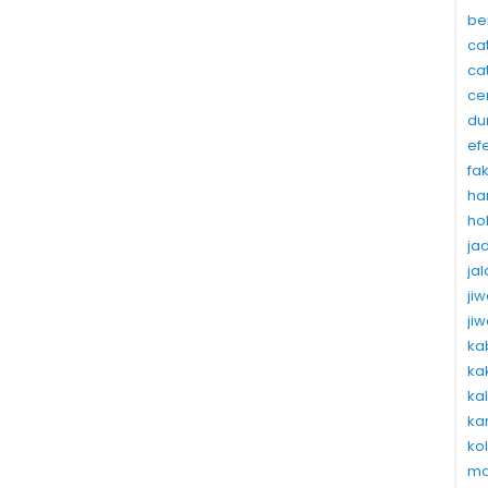
be
ca
ca
ce
du
ef
fa
ha
ho
ja
ja
ji
ji
ka
ka
ka
ka
ko
ma