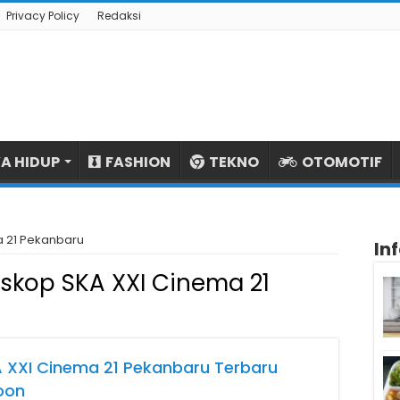
Privacy Policy
Redaksi
A HIDUP
FASHION
TEKNO
OTOMOTIF
a 21 Pekanbaru
In
skop SKA XXI Cinema 21
A XXI Cinema 21 Pekanbaru Terbaru
oon