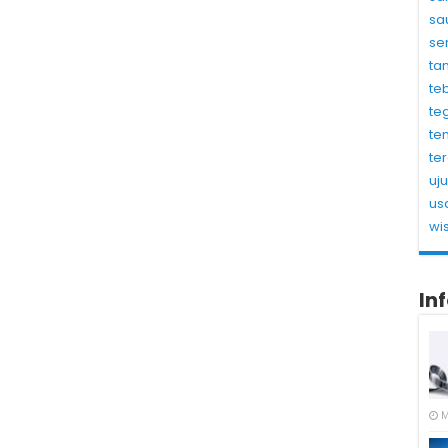
sa
se
ta
te
te
te
te
uj
us
wi
In
M