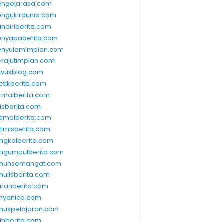
ngejarasa.com
ngukirdunia.com
ndiriberita.com
nyapaberita.com
nyulamimpian.com
rajutimpian.com
vusblog.com
etikberita.com
rmalberita.com
lisberita.com
timalberita.com
timisberita.com
ngkalberita.com
ngumpulberita.com
nuhsemangat.com
nulisberita.com
kiranberita.com
nyanico.com
muspelajaran.com
linberita.com