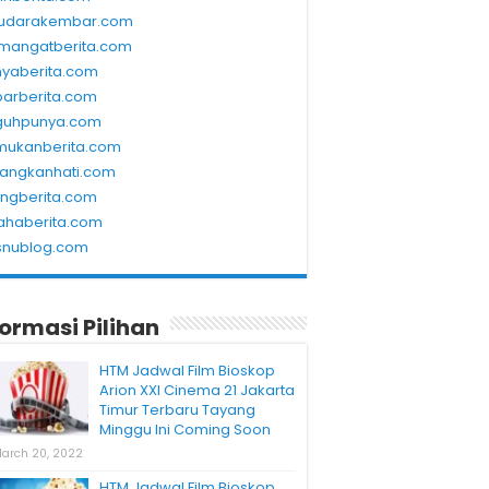
udarakembar.com
mangatberita.com
nyaberita.com
barberita.com
guhpunya.com
mukanberita.com
rangkanhati.com
ungberita.com
ahaberita.com
snublog.com
formasi Pilihan
HTM Jadwal Film Bioskop
Arion XXI Cinema 21 Jakarta
Timur Terbaru Tayang
Minggu Ini Coming Soon
arch 20, 2022
HTM Jadwal Film Bioskop