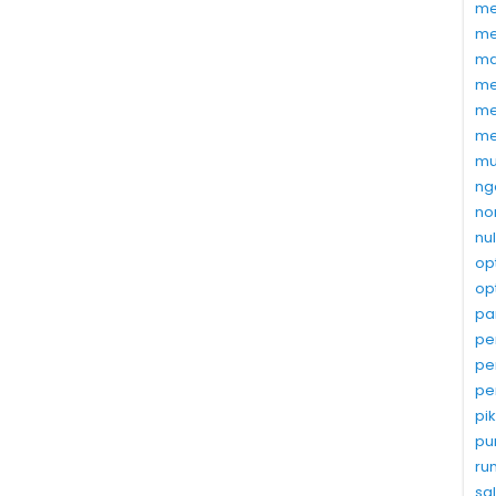
me
me
ma
me
me
me
mu
ng
no
nu
op
op
pa
pe
pe
pe
pi
pu
ru
sa