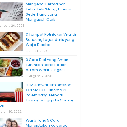
Mengenal Permainan
Teka-Teki Silang, Hiburan
Sederhana yang
Mengasah Otak
anuary 26, 2025
3 Tempat Roti Bakar Viral di
Bandung Legendaris yang
Wajib Dicoba
June 1, 2025
3 Cara Diet yang Aman
Turunkan Berat Badan
dalam Waktu Singkat
August 5, 2026
HTM Jadwal Film Bioskop
OPI Mall XXI Cinema 21
Palembang Terbaru
Tayang Minggu Ini Coming
on
arch 20, 2022
Wajib Tahu 5 Cara
Menciptakan Keluarga