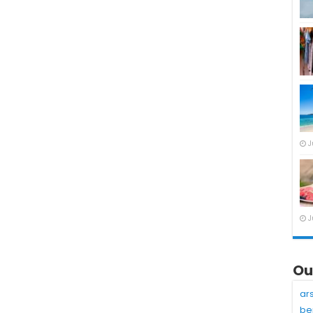
J
J
Ou
ar
be