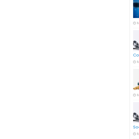
M
Co
M
M
So
M