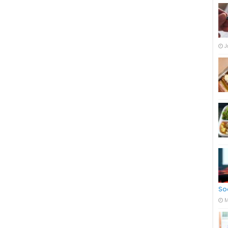
J
So
M