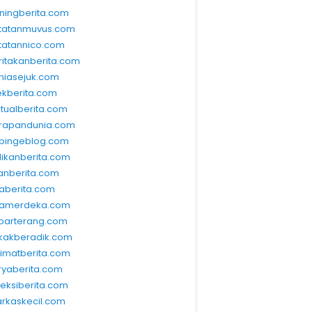
ningberita.com
tatanmuvus.com
tatannico.com
ritakanberita.com
niasejuk.com
ekberita.com
ktualberita.com
rapandunia.com
bingeblog.com
dikanberita.com
lanberita.com
waberita.com
wamerdeka.com
barterang.com
kakberadik.com
limatberita.com
ryaberita.com
leksiberita.com
rkaskecil.com