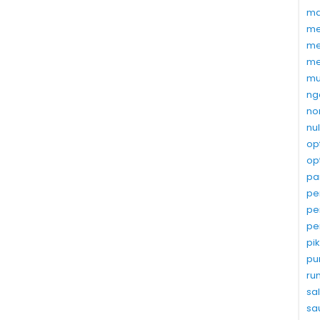
ma
me
me
me
mu
ng
no
nu
op
op
pa
pe
pe
pe
pi
pu
ru
sa
sa