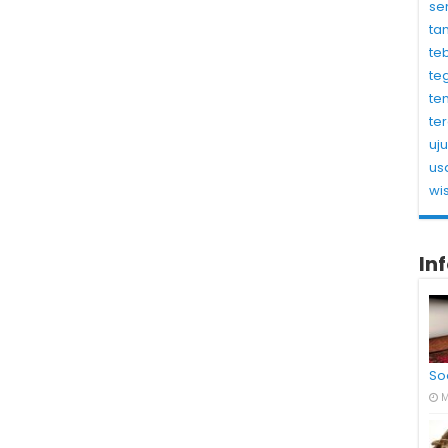
se
ta
te
te
te
te
uj
us
wi
In
So
M