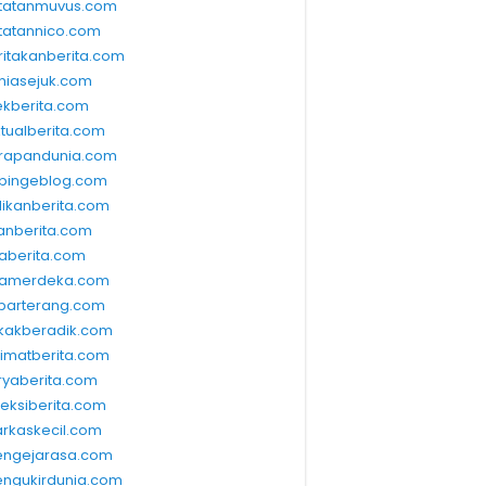
tatanmuvus.com
tatannico.com
ritakanberita.com
niasejuk.com
ekberita.com
ktualberita.com
rapandunia.com
bingeblog.com
dikanberita.com
lanberita.com
waberita.com
wamerdeka.com
barterang.com
kakberadik.com
limatberita.com
ryaberita.com
leksiberita.com
rkaskecil.com
ngejarasa.com
ngukirdunia.com