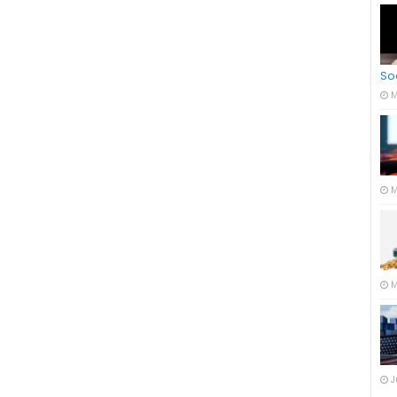
So
M
M
M
J