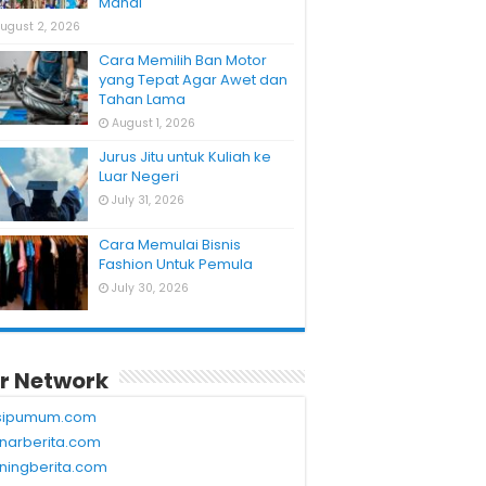
Mahal
ugust 2, 2026
Cara Memilih Ban Motor
yang Tepat Agar Awet dan
Tahan Lama
August 1, 2026
Jurus Jitu untuk Kuliah ke
Luar Negeri
July 31, 2026
Cara Memulai Bisnis
Fashion Untuk Pemula
July 30, 2026
r Network
sipumum.com
narberita.com
ningberita.com