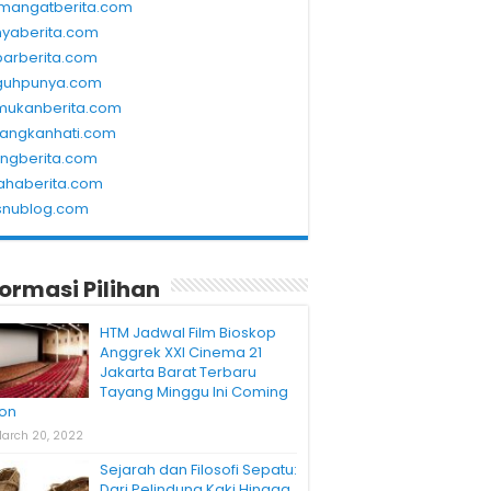
mangatberita.com
nyaberita.com
barberita.com
guhpunya.com
mukanberita.com
rangkanhati.com
ungberita.com
ahaberita.com
snublog.com
formasi Pilihan
HTM Jadwal Film Bioskop
Anggrek XXI Cinema 21
Jakarta Barat Terbaru
Tayang Minggu Ini Coming
on
arch 20, 2022
Sejarah dan Filosofi Sepatu:
Dari Pelindung Kaki Hingga