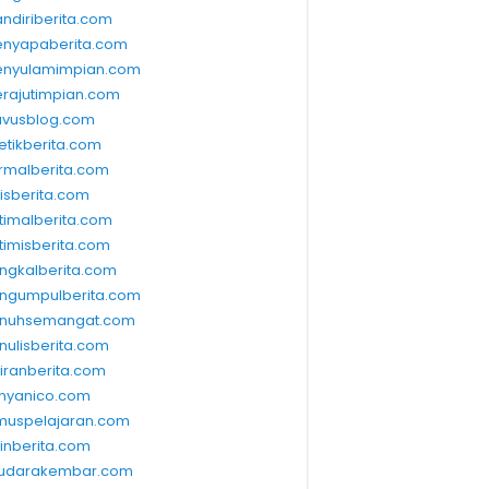
ndiriberita.com
nyapaberita.com
nyulamimpian.com
rajutimpian.com
vusblog.com
etikberita.com
rmalberita.com
lisberita.com
timalberita.com
timisberita.com
ngkalberita.com
ngumpulberita.com
nuhsemangat.com
nulisberita.com
kiranberita.com
nyanico.com
muspelajaran.com
linberita.com
udarakembar.com