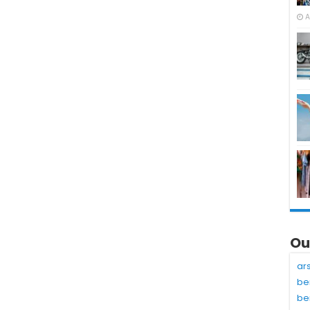
A
Ou
ar
be
be