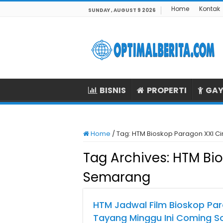
Home
Kontak
SUNDAY , AUGUST 9 2026
BISNIS
PROPERTI
GAY
Home
/
Tag:
HTM Bioskop Paragon XXI C
Tag Archives:
HTM Bio
Semarang
HTM Jadwal Film Bioskop Pa
Tayang Minggu Ini Coming S