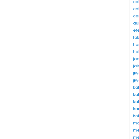
ca
ca
ce
du
ef
fa
ha
ho
ja
ja
ji
ji
ka
ka
ka
ka
ko
ma
me
me