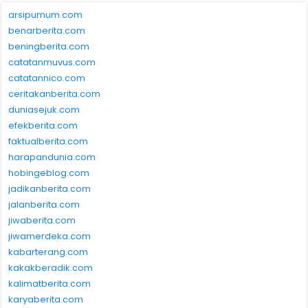
arsipumum.com
benarberita.com
beningberita.com
catatanmuvus.com
catatannico.com
ceritakanberita.com
duniasejuk.com
efekberita.com
faktualberita.com
harapandunia.com
hobingeblog.com
jadikanberita.com
jalanberita.com
jiwaberita.com
jiwamerdeka.com
kabarterang.com
kakakberadik.com
kalimatberita.com
karyaberita.com