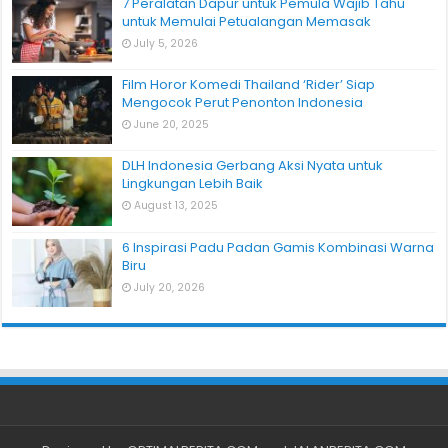
7 Peralatan Dapur untuk Pemula Wajib Tahu
untuk Memulai Petualangan Memasak
July 5, 2026
Film Horor Komedi Thailand ‘Rider’ Siap
Mengocok Perut Penonton Indonesia
June 20, 2025
DLH Indonesia Gerbang Aksi Nyata untuk
Lingkungan Lebih Baik
August 13, 2025
6 Inspirasi Padu Padan Gamis Kombinasi Warna
Biru
July 20, 2026