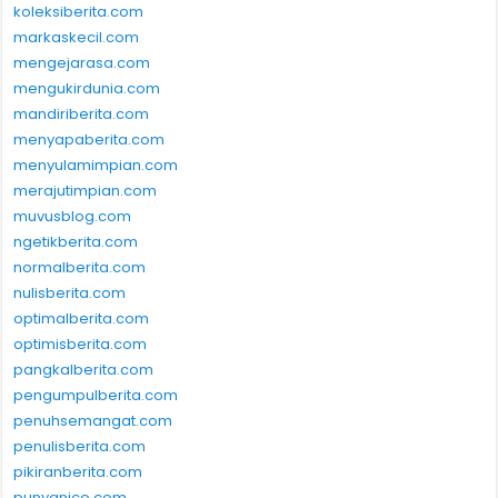
koleksiberita.com
markaskecil.com
mengejarasa.com
mengukirdunia.com
mandiriberita.com
menyapaberita.com
menyulamimpian.com
merajutimpian.com
muvusblog.com
ngetikberita.com
normalberita.com
nulisberita.com
optimalberita.com
optimisberita.com
pangkalberita.com
pengumpulberita.com
penuhsemangat.com
penulisberita.com
pikiranberita.com
punyanico.com