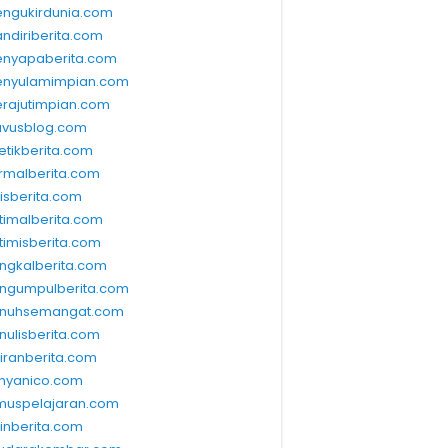
ngukirdunia.com
ndiriberita.com
nyapaberita.com
nyulamimpian.com
rajutimpian.com
vusblog.com
etikberita.com
rmalberita.com
lisberita.com
timalberita.com
timisberita.com
ngkalberita.com
ngumpulberita.com
nuhsemangat.com
nulisberita.com
kiranberita.com
nyanico.com
muspelajaran.com
linberita.com