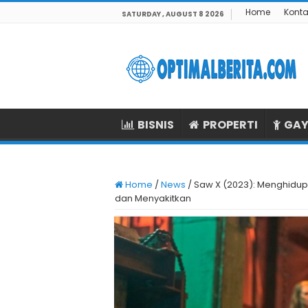
Home
Konta
SATURDAY , AUGUST 8 2026
BISNIS
PROPERTI
GAY
Home
/
News
/
Saw X (2023): Menghidup
dan Menyakitkan