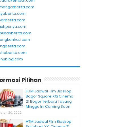
udarakembar.com
mangatberita.com
nyaberita.com
barberita.com
guhpunya.com
mukanberita.com
rangkanhati.com
ungberita.com
ahaberita.com
snublog.com
formasi Pilihan
HTM Jadwal Film Bioskop
Bogor Square XXi Cinema
21 Bogor Terbaru Tayang
Minggu Ini Coming Soon
arch 20, 2022
HTM Jadwal Film Bioskop
Setiabudi XXI Cinema 21