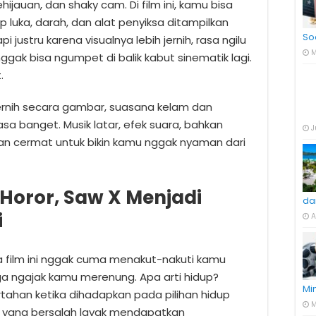
hijauan, dan shaky cam. Di film ini, kamu bisa
p luka, darah, dan alat penyiksa ditampilkan
So
 justru karena visualnya lebih jernih, rasa ngilu
M
gak bisa ngumpet di balik kabut sinematik lagi.
.
jernih secara gambar, suasana kelam dan
 banget. Musik latar, efek suara, bahkan
J
an cermat untuk bikin kamu nggak nyaman dari
 Horor, Saw X Menjadi
da
i
A
na film ini nggak cuma menakut-nakuti kamu
ga ngajak kamu merenung. Apa arti hidup?
Mi
tahan ketika dihadapkan pada pilihan hidup
M
 yang bersalah layak mendapatkan