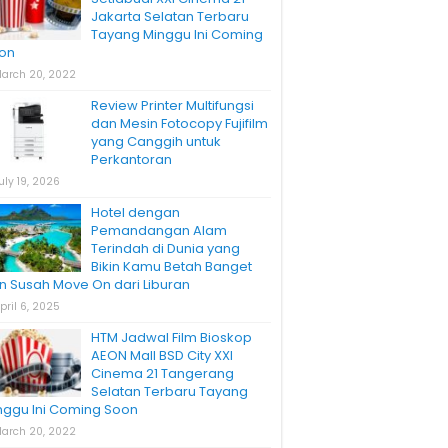
Jakarta Selatan Terbaru
Tayang Minggu Ini Coming
on
arch 20, 2022
Review Printer Multifungsi
dan Mesin Fotocopy Fujifilm
yang Canggih untuk
Perkantoran
uly 19, 2026
Hotel dengan
Pemandangan Alam
Terindah di Dunia yang
Bikin Kamu Betah Banget
n Susah Move On dari Liburan
pril 6, 2025
HTM Jadwal Film Bioskop
AEON Mall BSD City XXI
Cinema 21 Tangerang
Selatan Terbaru Tayang
nggu Ini Coming Soon
arch 20, 2022