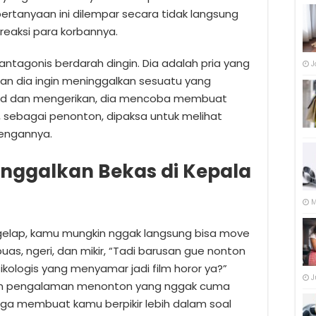
tanyaan ini dilempar secara tidak langsung
reaksi para korbannya.
ntagonis berdarah dingin. Dia adalah pria yang
J
dan dia ingin meninggalkan sesuatu yang
ted dan mengerikan, dia mencoba membuat
u, sebagai penonton, dipaksa untuk melihat
engannya.
nggalkan Bekas di Kepala
M
ai gelap, kamu mungkin nggak langsung bisa move
as, ngeri, dan mikir, “Tadi barusan gue nonton
sikologis yang menyamar jadi film horor ya?”
J
an pengalaman menonton yang nggak cuma
juga membuat kamu berpikir lebih dalam soal