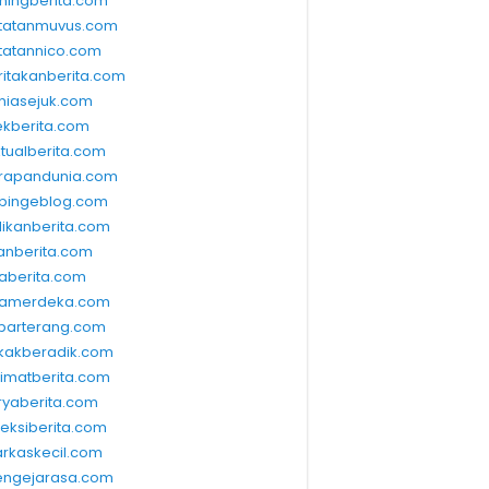
ningberita.com
tatanmuvus.com
tatannico.com
ritakanberita.com
niasejuk.com
ekberita.com
ktualberita.com
rapandunia.com
bingeblog.com
dikanberita.com
lanberita.com
waberita.com
wamerdeka.com
barterang.com
kakberadik.com
limatberita.com
ryaberita.com
leksiberita.com
rkaskecil.com
ngejarasa.com