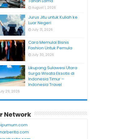
Tahan Lama
August 1, 2026
Jurus Jitu untuk Kuliah ke
Luar Negeri
July 31, 2026
Cara Memulai Bisnis
Fashion Untuk Pemula
July 30, 2026
Likupang Sulawesi Utara
Surga Wisata Eksotis di
Indonesia Timur –
Indonesia Travel
uly 29, 2026
r Network
sipumum.com
narberita.com