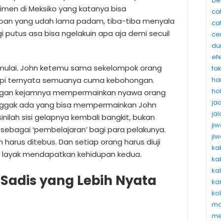
be
men di Meksiko yang katanya bisa
ca
pan yang udah lama padam, tiba-tiba menyala
ca
gi putus asa bisa ngelakuin apa aja demi secuil
ce
du
ef
dimulai. John ketemu sama sekelompok orang
fa
ha
Tapi ternyata semuanya cuma kebohongan.
ho
ngan kejamnya mempermainkan nyawa orang
ja
nggak ada yang bisa mempermainkan John
ja
sinilah sisi gelapnya kembali bangkit, bukan
ji
sebagai ‘pembelajaran’ bagi para pelakunya.
ji
 harus ditebus. Dan setiap orang harus diuji
ka
 layak mendapatkan kehidupan kedua.
ka
ka
adis yang Lebih Nyata
ka
ko
ma
me