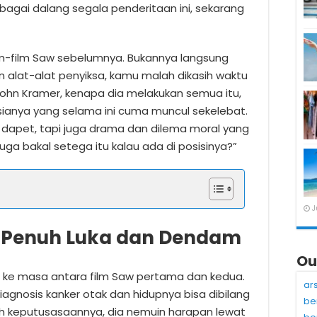
sebagai dalang segala penderitaan ini, sekarang
ilm-film Saw sebelumnya. Bukannya langsung
 alat-alat penyiksa, kamu malah dikasih waktu
John Kramer, kenapa dia melakukan semua itu,
ianya yang selama ini cuma muncul sekelebat.
 dapet, tapi juga drama dan dilema moral yang
juga bakal setega itu kalau ada di posisinya?”
J
 Penuh Luka dan Dendam
Ou
r ke masa antara film Saw pertama dan kedua.
ar
iagnosis kanker otak dan hidupnya bisa dibilang
be
ah keputusasaannya, dia nemuin harapan lewat