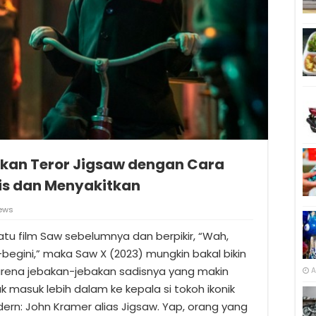
pkan Teror Jigsaw dengan Cara
dis dan Menyakitkan
ews
tu film Saw sebelumnya dan berpikir, “Wah,
egini,” maka Saw X (2023) mungkin bakal bikin
arena jebakan-jebakan sadisnya yang makin
A
ak masuk lebih dalam ke kepala si tokoh ikonik
ern: John Kramer alias Jigsaw. Yap, orang yang