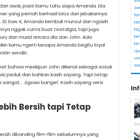
sa
dari awal, pasti kamu tahu siapa Amanda. Dia
se
mer yang pernah berhasil lolos dari jebakannya
ta
ya. Di Saw X, Amanda kembali muncul dan ngasih
te
nnya nggak cuma buat nostalgia, tapi juga
te
te
ru dan murid antara dia dan John. Ada
te
n kamu ngerti kenapa Amanda begitu loyal
uj
atin sendiri.
us
wi
ihat bahwa meskipun John dikenal sebagai sosok
sisi peduli dan bahkan kasih sayang. Tapi tetap
 sangat… Jigsaw banget. Kasih sayang versi
In
ebih Bersih tapi Tetap
M
 bersih dibanding film-film sebelumnya yang