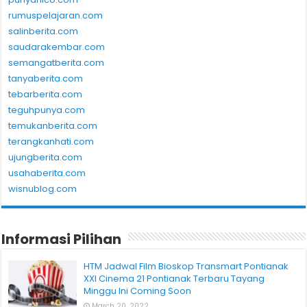
rumuspelajaran.com
salinberita.com
saudarakembar.com
semangatberita.com
tanyaberita.com
tebarberita.com
teguhpunya.com
temukanberita.com
terangkanhati.com
ujungberita.com
usahaberita.com
wisnublog.com
Informasi Pilihan
HTM Jadwal Film Bioskop Transmart Pontianak
XXI Cinema 21 Pontianak Terbaru Tayang
Minggu Ini Coming Soon
March 20, 2022