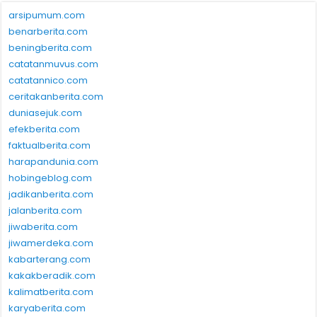
arsipumum.com
benarberita.com
beningberita.com
catatanmuvus.com
catatannico.com
ceritakanberita.com
duniasejuk.com
efekberita.com
faktualberita.com
harapandunia.com
hobingeblog.com
jadikanberita.com
jalanberita.com
jiwaberita.com
jiwamerdeka.com
kabarterang.com
kakakberadik.com
kalimatberita.com
karyaberita.com