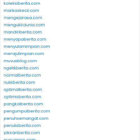
koleksiberita.com
markaskecil.com
mengejarasa.com
mengukirdunia.com
mandiriberita.com
menyapaberita.com
menyulamimpian.com
merajutimpian.com
muvusblog.com
ngetikberita.com
normalberita.com
nulisberita.com
optimalberita.com
optimisberita.com
pangkalberita.com
pengumpulberita.com
penuhsemangat.com
penulisberita.com
pikiranberita.com
punyanico.com