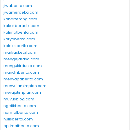
jiwaberita.com
jiwamerdeka.com
kabarterang.com
kakakberadik.com
kalimatberita.com
karyaberita.com
koleksiberita.com
markaskecil.com
mengejarasa.com
mengukirdunia.com
mandiriberita.com
menyapaberita.com
menyulamimpian.com
merajutimpian.com
muvusblog.com
ngetikberita.com
normalberita.com
nulisberita.com
optimalberita.com