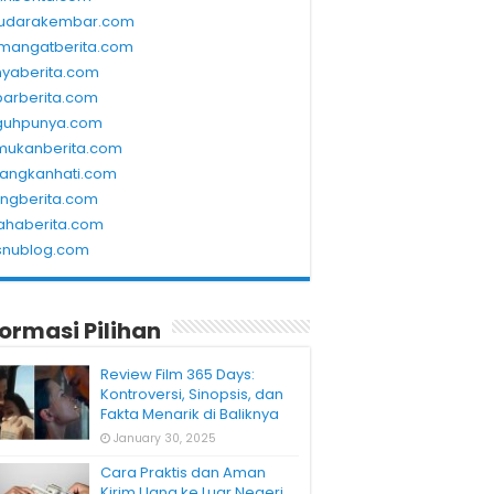
udarakembar.com
mangatberita.com
nyaberita.com
barberita.com
guhpunya.com
mukanberita.com
rangkanhati.com
ungberita.com
ahaberita.com
snublog.com
formasi Pilihan
Review Film 365 Days:
Kontroversi, Sinopsis, dan
Fakta Menarik di Baliknya
January 30, 2025
Cara Praktis dan Aman
Kirim Uang ke Luar Negeri