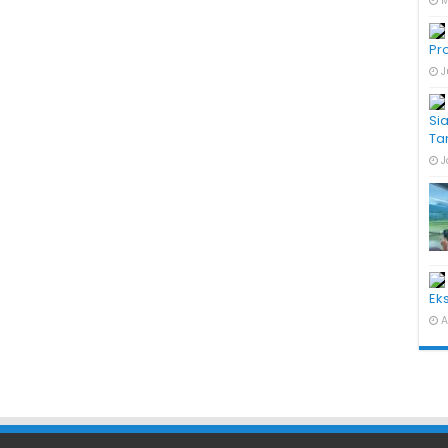
M
Pr
J
Si
Ta
J
Ek
A