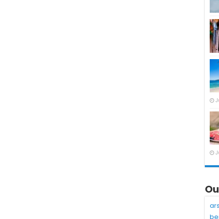
J
J
Ou
ar
be