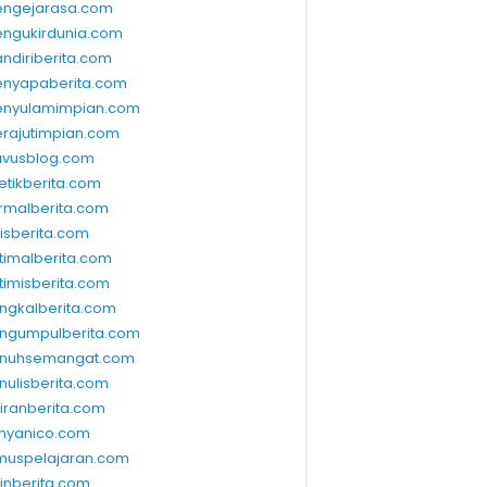
ngejarasa.com
ngukirdunia.com
ndiriberita.com
nyapaberita.com
nyulamimpian.com
rajutimpian.com
vusblog.com
etikberita.com
rmalberita.com
lisberita.com
timalberita.com
timisberita.com
ngkalberita.com
ngumpulberita.com
nuhsemangat.com
nulisberita.com
kiranberita.com
nyanico.com
muspelajaran.com
linberita.com