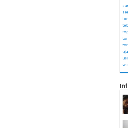
sa
se
ta
te
te
te
te
uj
us
wi
In