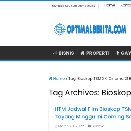
Home
Konta
SATURDAY , AUGUST 8 2026
BISNIS
PROPERTI
GAY
Home
/
Tag:
Bioskop TSM XXI Cinema 21
Tag Archives:
Bioskop
HTM Jadwal Film Bioskop TS
Tayang Minggu Ini Coming S
March 20, 2022
Lainnya