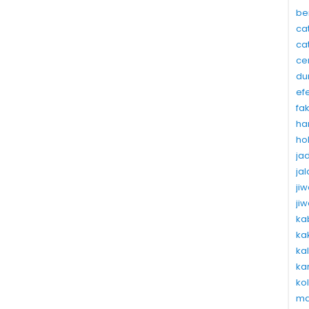
be
ca
ca
ce
du
ef
fa
ha
ho
ja
ja
ji
ji
ka
ka
ka
ka
ko
ma