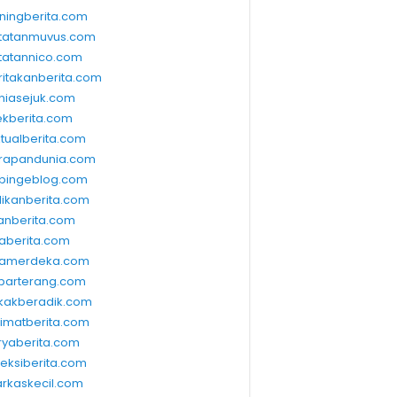
ningberita.com
tatanmuvus.com
tatannico.com
ritakanberita.com
niasejuk.com
ekberita.com
ktualberita.com
rapandunia.com
bingeblog.com
dikanberita.com
lanberita.com
waberita.com
wamerdeka.com
barterang.com
kakberadik.com
limatberita.com
ryaberita.com
leksiberita.com
rkaskecil.com