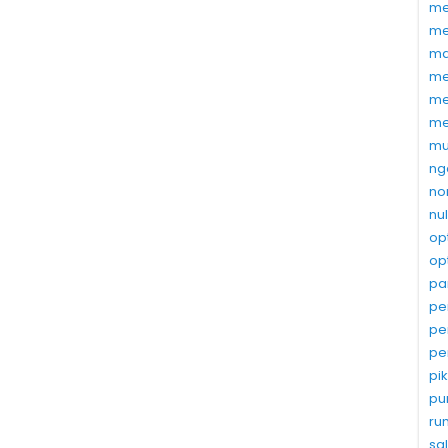
me
me
ma
me
me
me
mu
ng
no
nu
op
op
pa
pe
pe
pe
pi
pu
ru
sa