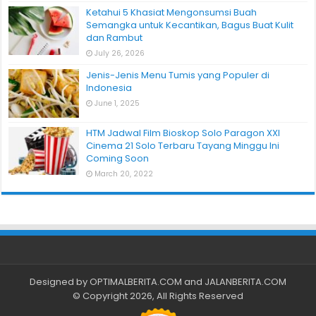
Ketahui 5 Khasiat Mengonsumsi Buah
Semangka untuk Kecantikan, Bagus Buat Kulit
dan Rambut
July 26, 2026
Jenis-Jenis Menu Tumis yang Populer di
Indonesia
June 1, 2025
HTM Jadwal Film Bioskop Solo Paragon XXI
Cinema 21 Solo Terbaru Tayang Minggu Ini
Coming Soon
March 20, 2022
Designed by
OPTIMALBERITA.COM
and
JALANBERITA.COM
© Copyright 2026, All Rights Reserved