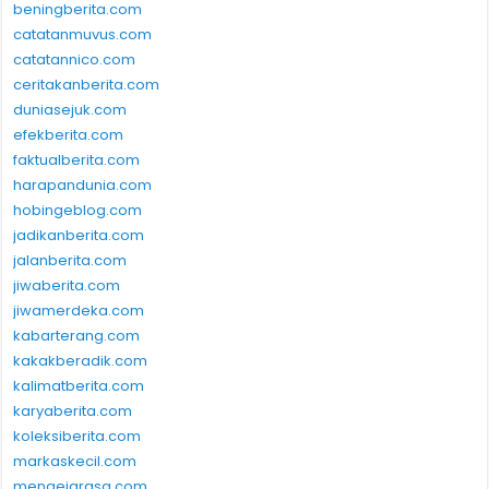
beningberita.com
catatanmuvus.com
catatannico.com
ceritakanberita.com
duniasejuk.com
efekberita.com
faktualberita.com
harapandunia.com
hobingeblog.com
jadikanberita.com
jalanberita.com
jiwaberita.com
jiwamerdeka.com
kabarterang.com
kakakberadik.com
kalimatberita.com
karyaberita.com
koleksiberita.com
markaskecil.com
mengejarasa.com