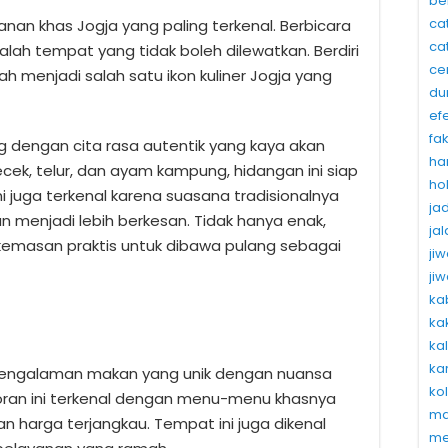
be
ca
an khas Jogja yang paling terkenal. Berbicara
ca
ah tempat yang tidak boleh dilewatkan. Berdiri
ce
ah menjadi salah satu ikon kuliner Jogja yang
du
ef
fa
dengan cita rasa autentik yang kaya akan
ha
ecek, telur, dan ayam kampung, hidangan ini siap
ho
 juga terkenal karena suasana tradisionalnya
ja
enjadi lebih berkesan. Tidak hanya enak,
ja
emasan praktis untuk dibawa pulang sebagai
ji
ji
ka
ka
ka
ka
engalaman makan yang unik dengan nuansa
ko
toran ini terkenal dengan menu-menu khasnya
ma
an harga terjangkau. Tempat ini juga dikenal
me