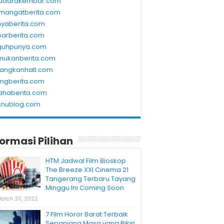
udarakembar.com
mangatberita.com
nyaberita.com
barberita.com
guhpunya.com
mukanberita.com
rangkanhati.com
ungberita.com
ahaberita.com
snublog.com
formasi Pilihan
HTM Jadwal Film Bioskop
The Breeze XXI Cinema 21
Tangerang Terbaru Tayang
Minggu Ini Coming Soon
arch 20, 2022
7 Film Horor Barat Terbaik
Sepanjang Masa yang Bikin