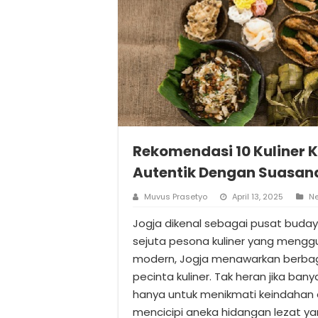
Rekomendasi 10 Kuliner 
Autentik Dengan Suasan
Muvus Prasetyo
April 13, 2025
N
Jogja dikenal sebagai pusat buda
sejuta pesona kuliner yang menggu
modern, Jogja menawarkan berbaga
pecinta kuliner. Tak heran jika ban
hanya untuk menikmati keindahan 
mencicipi aneka hidangan lezat ya