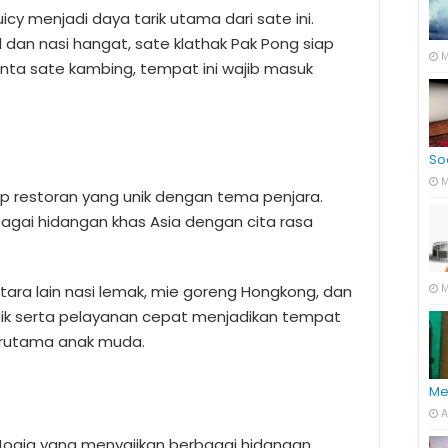
y menjadi daya tarik utama dari sate ini.
l dan nasi hangat, sate klathak Pak Pong siap
M
nta sate kambing, tempat ini wajib masuk
So
M
 restoran yang unik dengan tema penjara.
agai hidangan khas Asia dengan cita rasa
M
ara lain nasi lemak, mie goreng Hongkong, dan
unik serta pelayanan cepat menjadikan tempat
terutama anak muda.
Me
A
 Jogja yang menyajikan berbagai hidangan