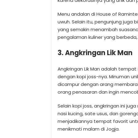
karena dekorasinya yang unik dan
Menu andalan di House of Raminten a
uwuh. Selain itu, pengunjung juga 
yang semakin menambah suasana 
pengalaman kuliner yang berbeda, 
3. Angkringan Lik Man
Angkringan Lik Man adalah tempat 
dengan kopi joss-nya. Minuman unik
dicampur dengan arang membara. S
orang penasaran dan ingin menco
Selain kopi joss, angkringan ini j
nasi kucing, sate usus, dan goren
menjadikannya tempat favorit un
menikmati malam di Jogja.