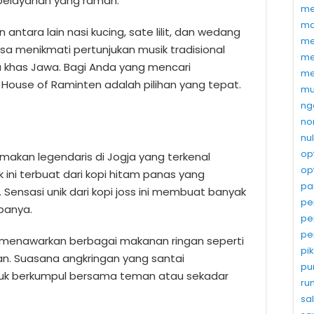
 pelayanan yang ramah.
me
ma
ntara lain nasi kucing, sate lilit, dan wedang
me
bisa menikmati pertunjukan musik tradisional
me
khas Jawa. Bagi Anda yang mencari
me
House of Raminten adalah pilihan yang tepat.
mu
ng
no
nu
op
makan legendaris di Jogja yang terkenal
op
 ini terbuat dari kopi hitam panas yang
pa
ensasi unik dari kopi joss ini membuat banyak
pe
banya.
pe
pe
uga menawarkan berbagai makanan ringan seperti
pi
gan. Suasana angkringan yang santai
pu
tuk berkumpul bersama teman atau sekadar
ru
sa