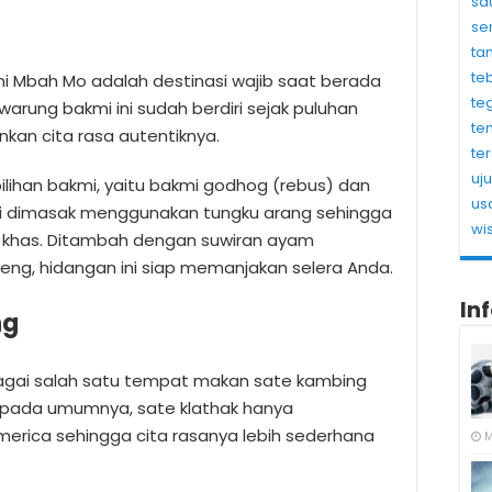
sa
se
ta
te
 Mbah Mo adalah destinasi wajib saat berada
te
 warung bakmi ini sudah berdiri sejak puluhan
te
kan cita rasa autentiknya.
te
uj
ihan bakmi, yaitu bakmi godhog (rebus) dan
us
ini dimasak menggunakan tungku arang sehingga
wi
khas. Ditambah dengan suwiran ayam
g, hidangan ini siap memanjakan selera Anda.
In
ng
bagai salah satu tempat makan sate kambing
te pada umumnya, sate klathak hanya
ica sehingga cita rasanya lebih sederhana
M