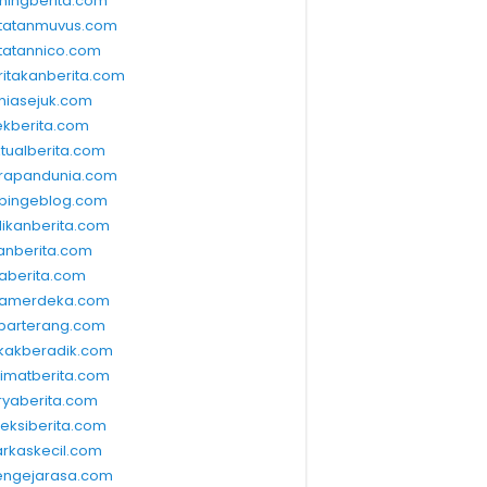
ningberita.com
tatanmuvus.com
tatannico.com
ritakanberita.com
niasejuk.com
ekberita.com
ktualberita.com
rapandunia.com
bingeblog.com
dikanberita.com
lanberita.com
waberita.com
wamerdeka.com
barterang.com
kakberadik.com
limatberita.com
ryaberita.com
leksiberita.com
rkaskecil.com
ngejarasa.com