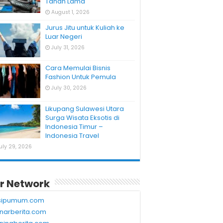
Tahan Lama
August 1, 2026
Jurus Jitu untuk Kuliah ke
Luar Negeri
July 31, 2026
Cara Memulai Bisnis
Fashion Untuk Pemula
July 30, 2026
Likupang Sulawesi Utara
Surga Wisata Eksotis di
Indonesia Timur –
Indonesia Travel
uly 29, 2026
r Network
sipumum.com
narberita.com