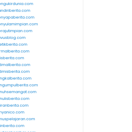
ngukirdunia.com
ndiriberita.com
nyapaberita.com
nyulamimpian.com
rajutimpian.com
vusblog.com
etikberita.com
rmalberita.com
lisberita.com
timalberita.com
timisberita.com
ngkalberita.com
ngumpulberita.com
nuhsemangat.com
nulisberita.com
kiranberita.com
nyanico.com
muspelajaran.com
linberita.com