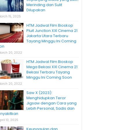
Merinding dan Sulit
Dilupakan
arch 15, 2025
HTM Jadwal Film Bioskop
Pluit Junction XXI Cinema 21
Jakarta Utara Terbaru
Tayang Minggu Ini Coming
on
arch 20, 2022
HTM Jadwal Film Bioskop
Mega Bekasi XXI Cinema 21
Bekasi Terbaru Tayang
Minggu Ini Coming Soon
arch 20, 2022
Saw X (2023):
Menghidupkan Teror
Jigsaw dengan Cara yang
Lebih Personal, Sadis dan
nyakitkan
pril 10, 2025
Keunggulan dan