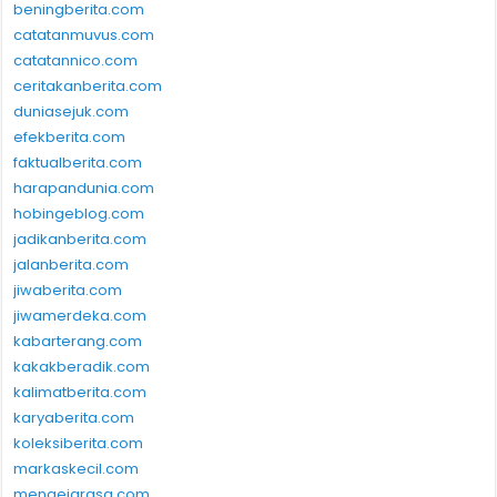
beningberita.com
catatanmuvus.com
catatannico.com
ceritakanberita.com
duniasejuk.com
efekberita.com
faktualberita.com
harapandunia.com
hobingeblog.com
jadikanberita.com
jalanberita.com
jiwaberita.com
jiwamerdeka.com
kabarterang.com
kakakberadik.com
kalimatberita.com
karyaberita.com
koleksiberita.com
markaskecil.com
mengejarasa.com