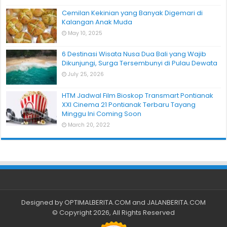
Cemilan Kekinian yang Banyak Digemari di
Kalangan Anak Muda
May 10, 2025
6 Destinasi Wisata Nusa Dua Bali yang Wajib
Dikunjungi, Surga Tersembunyi di Pulau Dewata
July 25, 2026
HTM Jadwal Film Bioskop Transmart Pontianak
XXI Cinema 21 Pontianak Terbaru Tayang
Minggu Ini Coming Soon
March 20, 2022
Designed by
OPTIMALBERITA.COM
and
JALANBERITA.COM
© Copyright 2026, All Rights Reserved