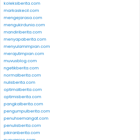
koleksiberita.com
markaskecil.com
mengejarasa.com
mengukirdunia.com
mandiriberita.com
menyapaberita.com
menyulamimpian.com
merajutimpian.com
muvusblog.com
ngetikberita.com
normalberita.com
nulisberita.com
optimalberita.com
optimisberita.com
pangkalberita.com
pengumpulberita.com
penuhsemangat.com
penulisberita.com
pikiranberita.com
punyanico.com