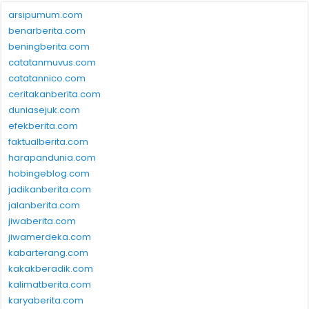
arsipumum.com
benarberita.com
beningberita.com
catatanmuvus.com
catatannico.com
ceritakanberita.com
duniasejuk.com
efekberita.com
faktualberita.com
harapandunia.com
hobingeblog.com
jadikanberita.com
jalanberita.com
jiwaberita.com
jiwamerdeka.com
kabarterang.com
kakakberadik.com
kalimatberita.com
karyaberita.com