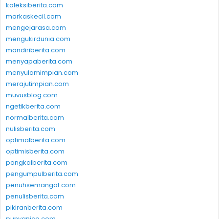
koleksiberita.com
markaskecil.com
mengejarasa.com
mengukirdunia.com
mandiriberita.com
menyapaberita.com
menyulamimpian.com
merajutimpian.com
muvusblog.com
ngetikberita.com
normalberita.com
nulisberita.com
optimalberita.com
optimisberita.com
pangkalberita.com
pengumpulberita.com
penuhsemangat.com
penulisberita.com
pikiranberita.com
punyanico.com