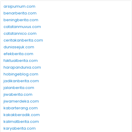
arsipumum.com
benarberita.com
beningberita.com
catatanmuvus.com
catatannico.com
ceritakanberita.com
duniasejuk.com
efekberita.com
faktualberita.com
harapandunia.com
hobingeblog.com
jadikanberita.com
jalanberita.com
jiwaberita.com
jiwamerdeka.com
kabarterang.com
kakakberadik.com
kalimatberita.com
karyaberita.com