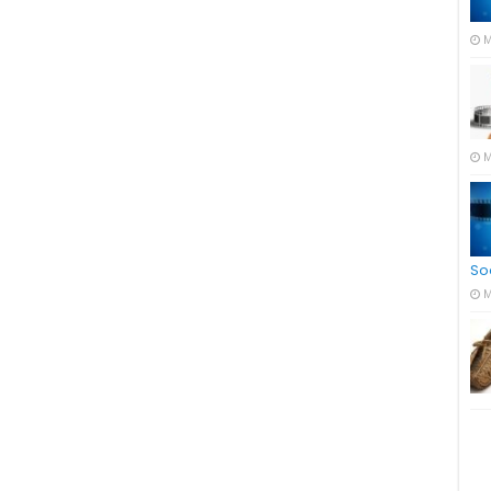
M
M
So
M