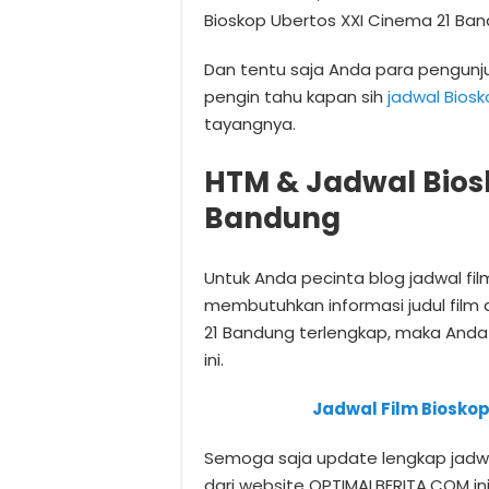
Bioskop Ubertos XXI Cinema 21 Ban
Dan tentu saja Anda para pengunj
pengin tahu kapan sih
jadwal Bios
tayangnya.
HTM & Jadwal Bios
Bandung
Untuk Anda pecinta blog jadwal fi
membutuhkan informasi judul film 
21 Bandung terlengkap, maka And
ini.
Jadwal Film Biosko
Semoga saja update lengkap jadwa
dari website OPTIMALBERITA.COM i