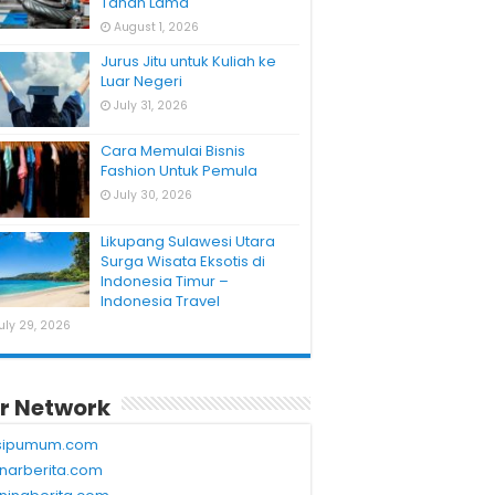
Tahan Lama
August 1, 2026
Jurus Jitu untuk Kuliah ke
Luar Negeri
July 31, 2026
Cara Memulai Bisnis
Fashion Untuk Pemula
July 30, 2026
Likupang Sulawesi Utara
Surga Wisata Eksotis di
Indonesia Timur –
Indonesia Travel
uly 29, 2026
r Network
sipumum.com
narberita.com