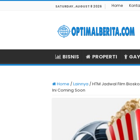
Home
Konta
SATURDAY , AUGUST 8 2026
BISNIS
PROPERTI
GAY
Home
/
Lainnya
/
HTM Jadwal Film Biosk
Ini Coming Soon