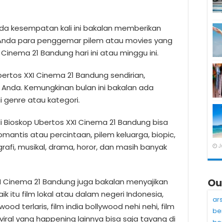
da kesempatan kali ini bakalan memberikan
 Anda para penggemar pilem atau movies yang
 Cinema 21 Bandung hari ini atau minggu ini.
bertos XXI Cinema 21 Bandung sendirian,
Anda. Kemungkinan bulan ini bakalan ada
 genre atau kategori.
i Bioskop Ubertos XXI Cinema 21 Bandung bisa
omantis atau percintaan, pilem keluarga, biopic,
ografi, musikal, drama, horor, dan masih banyak
J
Ou
 XXI Cinema 21 Bandung juga bakalan menyajikan
k itu film lokal atau dalam negeri Indonesia,
ar
ood terlaris, film india bollywood nehi nehi, film
be
viral yang happening lainnya bisa saja tayang di