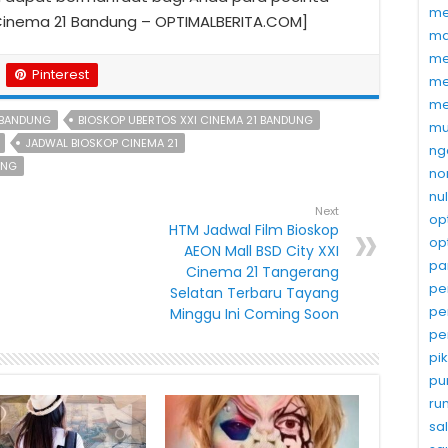
me
I Cinema 21 Bandung – OPTIMALBERITA.COM]
ma
me
Pinterest
me
me
1 BANDUNG
BIOSKOP UBERTOS XXI CINEMA 21 BANDUNG
mu
JADWAL BIOSKOP CINEMA 21
ng
UNG
no
nu
Next
op
HTM Jadwal Film Bioskop
op
AEON Mall BSD City XXI
pa
Cinema 21 Tangerang
pe
Selatan Terbaru Tayang
pe
Minggu Ini Coming Soon
pe
pi
pu
ru
sa