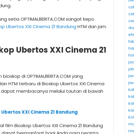
be
dung.
ca
ca
ung setia OPTIMALBERITA.COM sangat kepo
ce
kop Ubertos XXI Cinema 21 Bandung
HTM dan jam
du
ef
fa
kop Ubertos XXI Cinema 21
ha
ho
ja
ja
ji
lm bioskop di OPTIMALBERITA.COM yang
ji
dan HTM terbaru di Bioskop Ubertos XXI Cinema
ka
a dapat membacanya melalui tautan di bawah
ka
ka
ka
p Ubertos XXI Cinema 21 Bandung
ko
ma
l film Bioskop Ubertos XXI Cinema 21 Bandung
me
ni dapat bermanfaat bagi Anda para pecinta