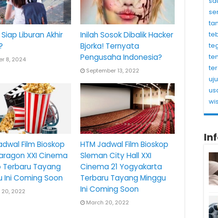
sa
se
ta
te
Siap Liburan Akhir
Inilah Sosok Dibalik Hacker
te
?
Bjorka! Ternyata
te
Pengusaha Indonesia?
r 8, 2024
te
September 13, 2022
uj
us
wi
In
dwal Film Bioskop
HTM Jadwal Film Bioskop
Paragon XXI Cinema
Sleman City Hall XXI
o Terbaru Tayang
Cinema 21 Yogyakarta
u Ini Coming Soon
Terbaru Tayang Minggu
Ini Coming Soon
 20, 2022
March 20, 2022