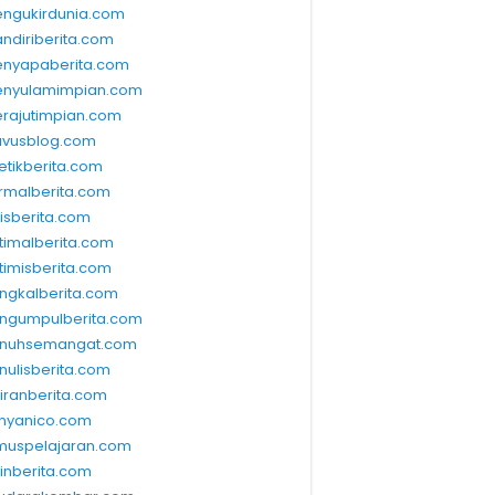
ngukirdunia.com
ndiriberita.com
nyapaberita.com
nyulamimpian.com
rajutimpian.com
vusblog.com
etikberita.com
rmalberita.com
lisberita.com
timalberita.com
timisberita.com
ngkalberita.com
ngumpulberita.com
nuhsemangat.com
nulisberita.com
kiranberita.com
nyanico.com
muspelajaran.com
linberita.com