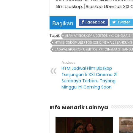
film bioskop. [Bioskop Ubertos XX
Facebook
Twitter
Bagikan
Topik
ALAMAT BIOSKOP UBERTOS XXI CINEMA 2
HTM BIOSKOP UBERTOS XXI CINEMA 21 BANDUNG
JADWAL BIOSKOP UBERTOS XXI CINEMA 21 BAND
Previous
HTM Jadwal Film Bioskop
Tunjungan 5 XXI Cinema 21
Surabaya Terbaru Tayang
Minggu Ini Coming Soon
Info Menarik Lainnya