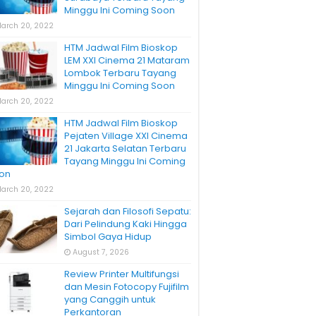
Minggu Ini Coming Soon
arch 20, 2022
HTM Jadwal Film Bioskop
LEM XXI Cinema 21 Mataram
Lombok Terbaru Tayang
Minggu Ini Coming Soon
arch 20, 2022
HTM Jadwal Film Bioskop
Pejaten Village XXI Cinema
21 Jakarta Selatan Terbaru
Tayang Minggu Ini Coming
on
arch 20, 2022
Sejarah dan Filosofi Sepatu:
Dari Pelindung Kaki Hingga
Simbol Gaya Hidup
August 7, 2026
Review Printer Multifungsi
dan Mesin Fotocopy Fujifilm
yang Canggih untuk
Perkantoran