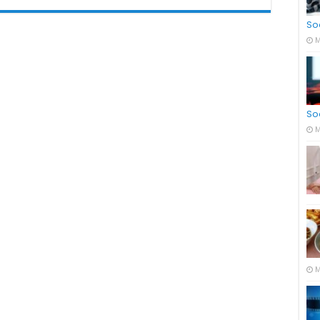
So
M
So
M
M