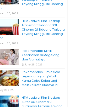
Tayang Minggu Ini Coming
on
arch 20, 2022
HTM Jadwal Film Bioskop
Transmart Sidoarjo XXI
Cinema 21 Sidoarjo Terbaru
Tayang Minggu Ini Coming
on
arch 20, 2022
Rekomendasi Klinik
Kecantikan di Magelang
dan Alamatnya
June 28, 2026
Rekomendasi Timlo Solo
Legendaris yang Wajib
Kamu Coba Kalau Lagi
Main ke Kota Budaya Ini
ay 19, 2025
HTM Jadwal Film Bioskop
Sutos XXI Cinema 21
Surabaya Terbaru Tayang