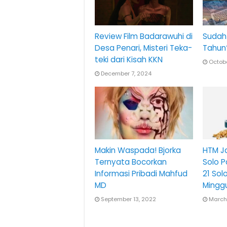
Review Film Badarawuhi di
Sudah 
Desa Penari, Misteri Teka-
Tahun
teki dari Kisah KKN
Octobe
December 7, 2024
Makin Waspada! Bjorka
HTM Ja
Ternyata Bocorkan
Solo 
Informasi Pribadi Mahfud
21 Sol
MD
Mingg
September 13, 2022
March