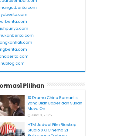
udarakembar.com
mangatberita.com
nyaberita.com
barberita.com
guhpunya.com
mukanberita.com
rangkanhati.com
ungberita.com
ahaberita.com
snublog.com
formasi Pilihan
10 Drama China Romantis
yang Bikin Baper dan Susah
Move On
June 9, 2025
HTM Jadwal Film Bioskop
Studio XXI Cinema 21
Balikpapan Terbaru