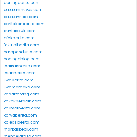
beningberita.com
catatanmuvus.com
catatannico.com
ceritakanberita.com
duniasejuk.com
efekberita.com
faktualberita.com
harapandunia.com
hobingeblog.com
jadikanberita.com
jalanberita.com
jiwaberita.com
jiwamerdeka.com
kabarterang.com
kakakberadik.com
kalimatberita.com
karyaberita.com
koleksiberita.com
markaskecil.com
mengejarasa.com