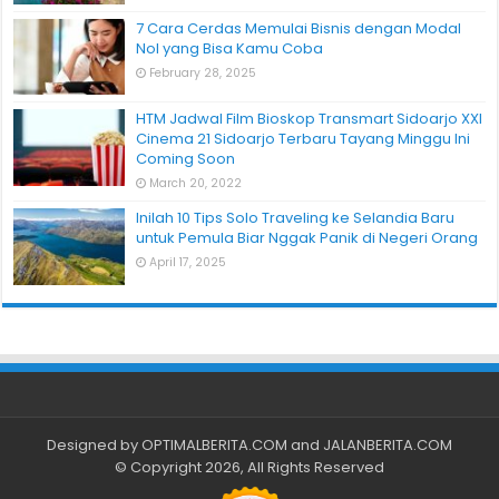
7 Cara Cerdas Memulai Bisnis dengan Modal
Nol yang Bisa Kamu Coba
February 28, 2025
HTM Jadwal Film Bioskop Transmart Sidoarjo XXI
Cinema 21 Sidoarjo Terbaru Tayang Minggu Ini
Coming Soon
March 20, 2022
Inilah 10 Tips Solo Traveling ke Selandia Baru
untuk Pemula Biar Nggak Panik di Negeri Orang
April 17, 2025
Designed by
OPTIMALBERITA.COM
and
JALANBERITA.COM
© Copyright 2026, All Rights Reserved