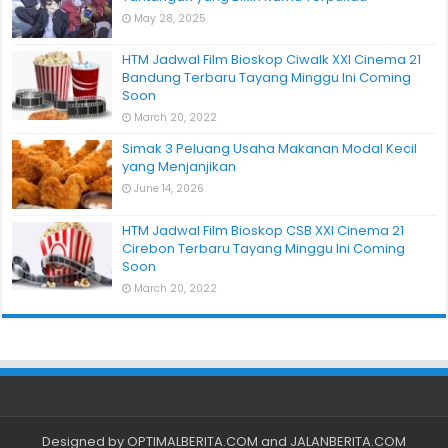
May 28, 2025
HTM Jadwal Film Bioskop Ciwalk XXI Cinema 21
Bandung Terbaru Tayang Minggu Ini Coming
Soon
March 20, 2022
Simak 3 Peluang Usaha Makanan Modal Kecil
yang Menjanjikan
June 14, 2026
HTM Jadwal Film Bioskop CSB XXI Cinema 21
Cirebon Terbaru Tayang Minggu Ini Coming
Soon
March 20, 2022
Designed by
OPTIMALBERITA.COM
and
JALANBERITA.COM