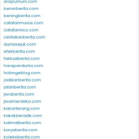
arsipumum.com
benarberita.com
beningberita.com
catatanmuvus.com
catatannico.com
ceritakanberita.com
duniasejuk.com
efekberita.com
faktualberita.com
harapandunia.com
hobingeblog.com
jadikanberita.com
jalanberita.com
jiwaberita.com
jiwamerdeka.com
kabarterang.com
kakakberadik.com
kalimatberita.com
karyaberita.com
koleksiberita.com