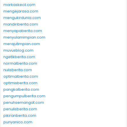
markaskecil.com
mengejarasa.com
mengukirdunia.com
mandiriberita.com
menyapaberita.com
menyulamimpian.com
merajutimpian.com
muvusblog.com
ngetikberita.com
normalberita.com
nulisberita.com
optimalberita.com
optimisberita.com
pangkalberita.com
pengumpulberita.com
penuhsemangat.com
penulisberita.com
pikiranberita.com
punyanico.com