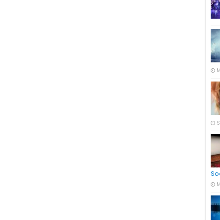
M
S
So
M