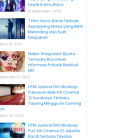
Layak Kamu Baca
September 1, 2025
7 Film Horor Barat Terbaik
Sepanjang Masa yang Bikin
Merinding dan Sulit
Dilupakan
arch 15, 2025
Makin Waspada! Bjorka
Ternyata Bocorkan
Informasi Pribadi Mahfud
MD
eptember 13, 2022
HTM Jadwal Film Bioskop
Pakuwon Mall XXI Cinema
21 Surabaya Terbaru
Tayang Minggu Ini Coming
on
arch 20, 2022
HTM Jadwal Film Bioskop
Puri XXI Cinema 21 Jakarta
Barat Terbaru Tayang