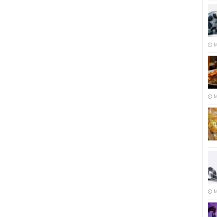
M
M
M