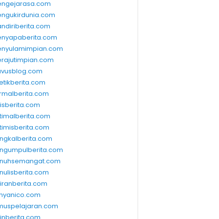
ngejarasa.com
ngukirdunia.com
ndiriberita.com
nyapaberita.com
nyulamimpian.com
rajutimpian.com
vusblog.com
etikberita.com
rmalberita.com
lisberita.com
timalberita.com
timisberita.com
ngkalberita.com
ngumpulberita.com
nuhsemangat.com
nulisberita.com
kiranberita.com
nyanico.com
muspelajaran.com
linberita.com