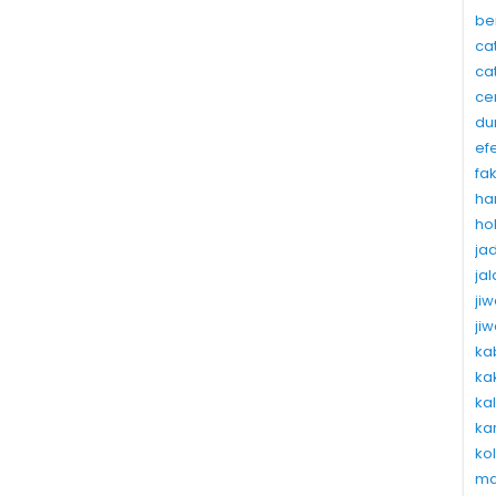
be
ca
ca
ce
du
ef
fa
ha
ho
ja
ja
ji
ji
ka
ka
ka
ka
ko
ma