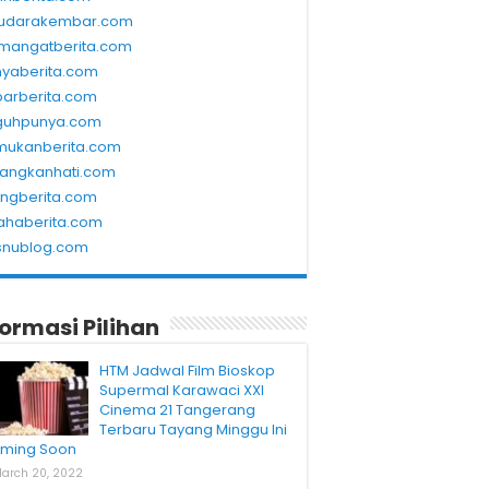
udarakembar.com
mangatberita.com
nyaberita.com
barberita.com
guhpunya.com
mukanberita.com
rangkanhati.com
ungberita.com
ahaberita.com
snublog.com
formasi Pilihan
HTM Jadwal Film Bioskop
Supermal Karawaci XXI
Cinema 21 Tangerang
Terbaru Tayang Minggu Ini
ming Soon
arch 20, 2022