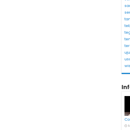
sa
se
ta
te
te
te
te
uj
us
wi
In
Co
M