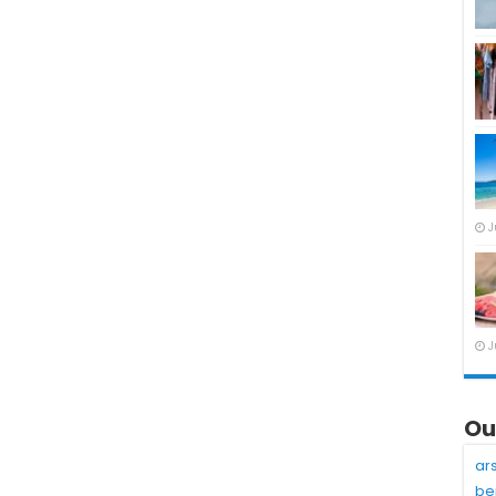
J
J
Ou
ar
be