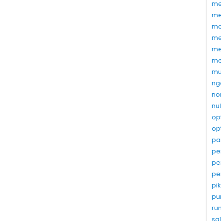
me
me
ma
me
me
me
mu
ng
no
nu
op
op
pa
pe
pe
pe
pi
pu
ru
sa