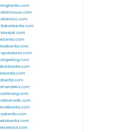
ningberita.com
tatanmuvus.com
tatannico.com
ritakanberita.com
niasejuk.com
ekberita.com
ktualberita.com
rapandunia.com
bingeblog.com
dikanberita.com
lanberita.com
waberita.com
wamerdeka.com
barterang.com
kakberadik.com
limatberita.com
ryaberita.com
leksiberita.com
rkaskecil.com