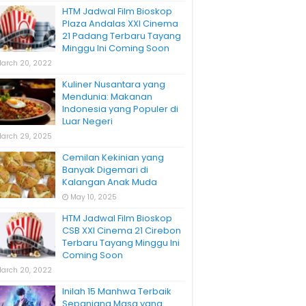
HTM Jadwal Film Bioskop
Plaza Andalas XXI Cinema
21 Padang Terbaru Tayang
Minggu Ini Coming Soon
arch 20, 2022
Kuliner Nusantara yang
Mendunia: Makanan
Indonesia yang Populer di
Luar Negeri
arch 29, 2025
Cemilan Kekinian yang
Banyak Digemari di
Kalangan Anak Muda
May 10, 2025
HTM Jadwal Film Bioskop
CSB XXI Cinema 21 Cirebon
Terbaru Tayang Minggu Ini
Coming Soon
arch 20, 2022
Inilah 15 Manhwa Terbaik
Sepanjang Masa yang