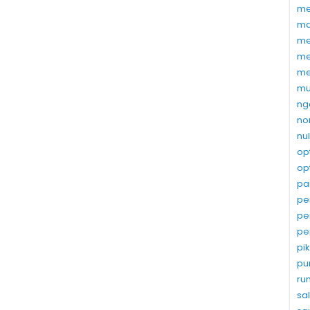
me
ma
me
me
me
mu
ng
no
nu
op
op
pa
pe
pe
pe
pi
pu
ru
sa