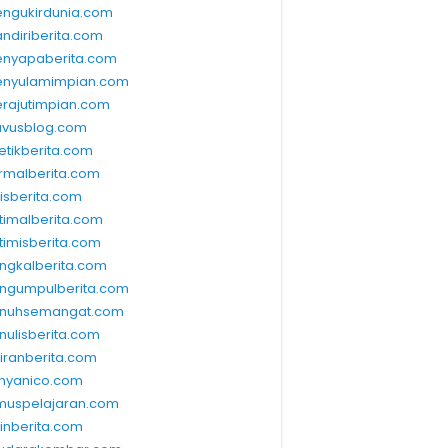
ngukirdunia.com
ndiriberita.com
nyapaberita.com
nyulamimpian.com
rajutimpian.com
vusblog.com
etikberita.com
rmalberita.com
lisberita.com
timalberita.com
timisberita.com
ngkalberita.com
ngumpulberita.com
nuhsemangat.com
nulisberita.com
kiranberita.com
nyanico.com
muspelajaran.com
linberita.com