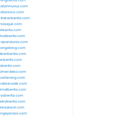
ningberita.com
tatanmuvus.com
tatannico.com
ritakanberita.com
niasejuk.com
ekberita.com
ktualberita.com
rapandunia.com
bingeblog.com
dikanberita.com
lanberita.com
waberita.com
wamerdeka.com
barterang.com
kakberadik.com
limatberita.com
ryaberita.com
leksiberita.com
rkaskecil.com
ngejarasa.com