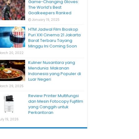
Game-Changing Gloves:
The World’s Best
Goalkeepers Ranked
January 19, 2025
HTM Jadwal Film Bioskop
Puri XXI Cinema 21 Jakarta
Barat Terbaru Tayang
Minggu Ini Coming Soon
arch 20, 2022
Kuliner Nusantara yang
Mendunia: Makanan
Indonesia yang Populer di
Luar Negeri
arch 29, 2025
Review Printer Multifungsi
dan Mesin Fotocopy Fujifilm
yang Canggih untuk
Perkantoran
uly 19, 2026