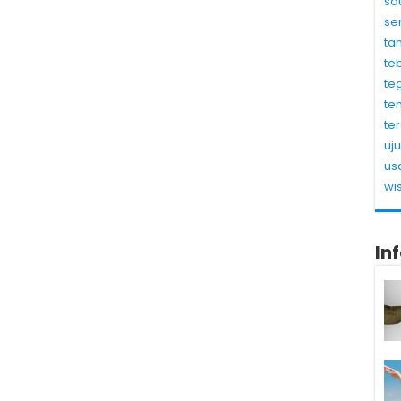
sa
se
ta
te
te
te
te
uj
us
wi
In