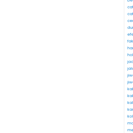
be
ca
ca
ce
du
ef
fa
ha
ho
ja
ja
ji
ji
ka
ka
ka
ka
ko
ma
me