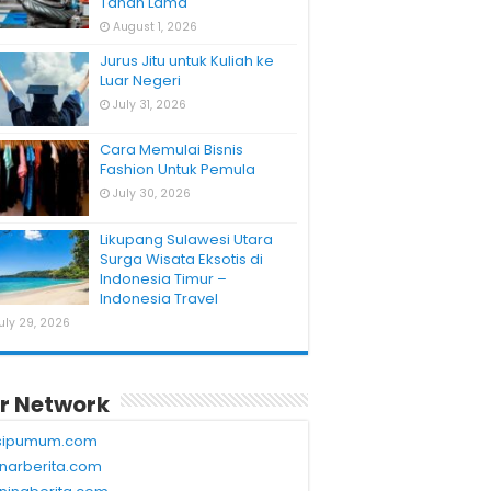
Tahan Lama
August 1, 2026
Jurus Jitu untuk Kuliah ke
Luar Negeri
July 31, 2026
Cara Memulai Bisnis
Fashion Untuk Pemula
July 30, 2026
Likupang Sulawesi Utara
Surga Wisata Eksotis di
Indonesia Timur –
Indonesia Travel
uly 29, 2026
r Network
sipumum.com
narberita.com