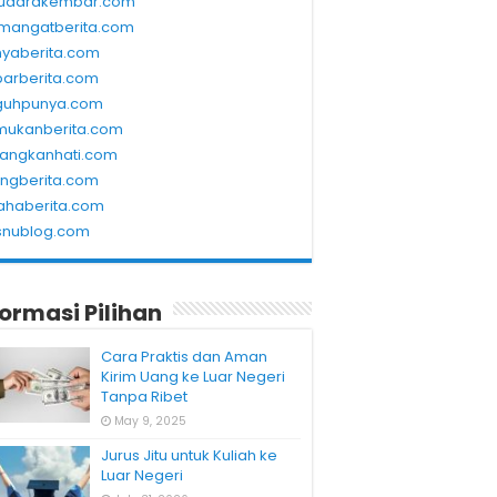
udarakembar.com
mangatberita.com
nyaberita.com
barberita.com
guhpunya.com
mukanberita.com
rangkanhati.com
ungberita.com
ahaberita.com
snublog.com
formasi Pilihan
Cara Praktis dan Aman
Kirim Uang ke Luar Negeri
Tanpa Ribet
May 9, 2025
Jurus Jitu untuk Kuliah ke
Luar Negeri