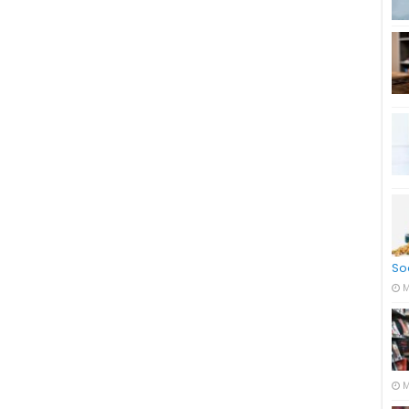
So
M
M