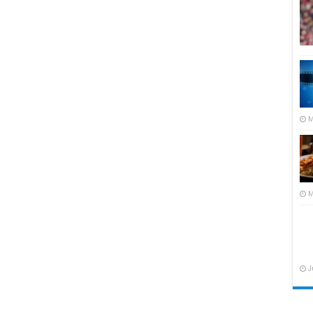
M
M
J