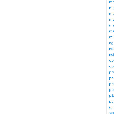
me
me
ma
me
me
me
mu
ng
no
nu
op
op
pa
pe
pe
pe
pi
pu
ru
sa