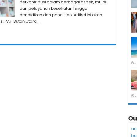
berkontribusi dalam berbagai aspek, mulai
dari pelayanan kesehatan hingga
pendidikan dan penelitian. Artikel ini akan
i PAFI Buton Utara …
J
J
Ou
ar
be