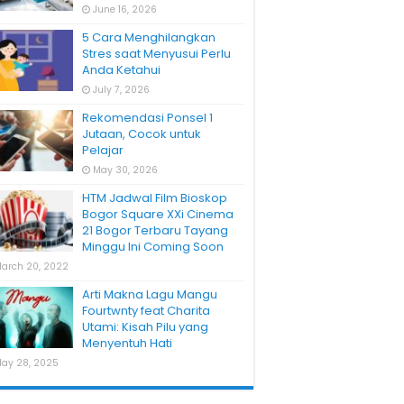
June 16, 2026
5 Cara Menghilangkan
Stres saat Menyusui Perlu
Anda Ketahui
July 7, 2026
Rekomendasi Ponsel 1
Jutaan, Cocok untuk
Pelajar
May 30, 2026
HTM Jadwal Film Bioskop
Bogor Square XXi Cinema
21 Bogor Terbaru Tayang
Minggu Ini Coming Soon
arch 20, 2022
Arti Makna Lagu Mangu
Fourtwnty feat Charita
Utami: Kisah Pilu yang
Menyentuh Hati
ay 28, 2025