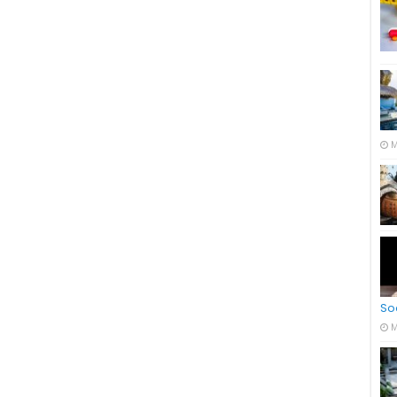
M
So
M