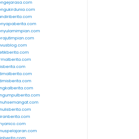
ngejarasa.com
ngukirdunia.com
ndiriberita.com
nyapaberita.com
nyulamimpian.com
rajutimpian.com
vusblog.com
etikberita.com
rmalberita.com
lisberita.com
timalberita.com
timisberita.com
ngkalberita.com
ngumpulberita.com
nuhsemangat.com
nulisberita.com
kiranberita.com
nyanico.com
muspelajaran.com
linberita.com