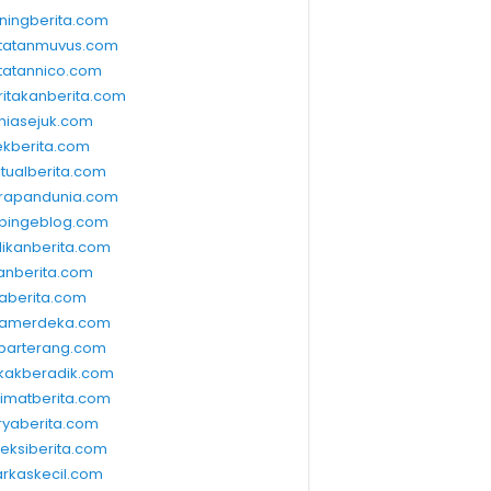
ningberita.com
tatanmuvus.com
tatannico.com
ritakanberita.com
niasejuk.com
ekberita.com
ktualberita.com
rapandunia.com
bingeblog.com
dikanberita.com
lanberita.com
waberita.com
wamerdeka.com
barterang.com
kakberadik.com
limatberita.com
ryaberita.com
leksiberita.com
rkaskecil.com