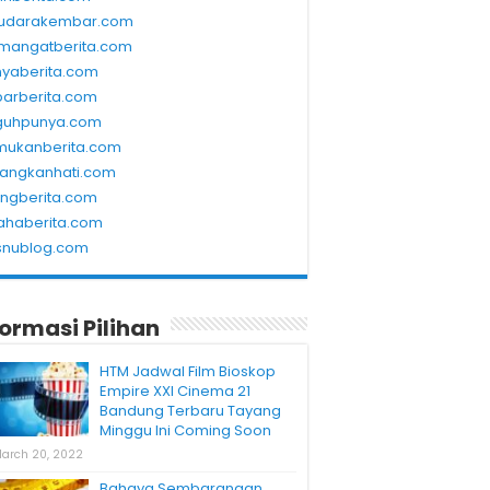
udarakembar.com
mangatberita.com
nyaberita.com
barberita.com
guhpunya.com
mukanberita.com
rangkanhati.com
ungberita.com
ahaberita.com
snublog.com
formasi Pilihan
HTM Jadwal Film Bioskop
Empire XXI Cinema 21
Bandung Terbaru Tayang
Minggu Ini Coming Soon
arch 20, 2022
Bahaya Sembarangan