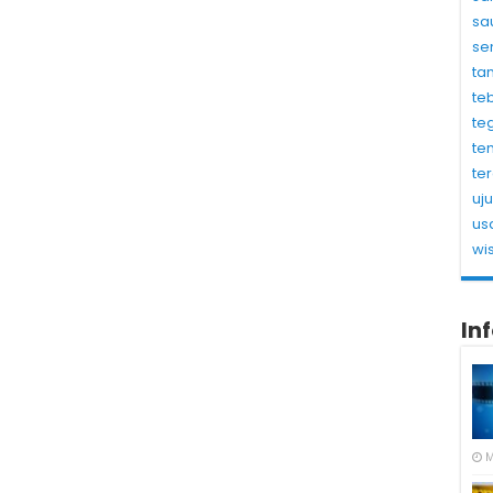
sa
se
ta
te
te
te
te
uj
us
wi
In
M