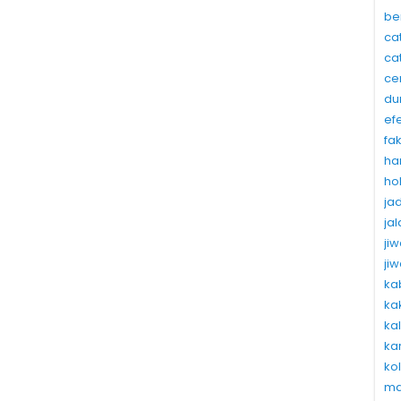
be
ca
ca
ce
du
ef
fa
ha
ho
ja
ja
ji
ji
ka
ka
ka
ka
ko
ma