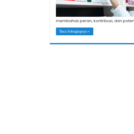
membahas peran, kontribusi, dan potens
Baca Selengkapnya »