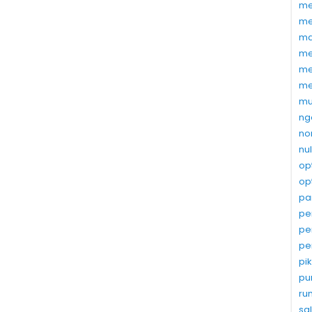
me
me
ma
me
me
me
mu
ng
no
nu
op
op
pa
pe
pe
pe
pi
pu
ru
sa