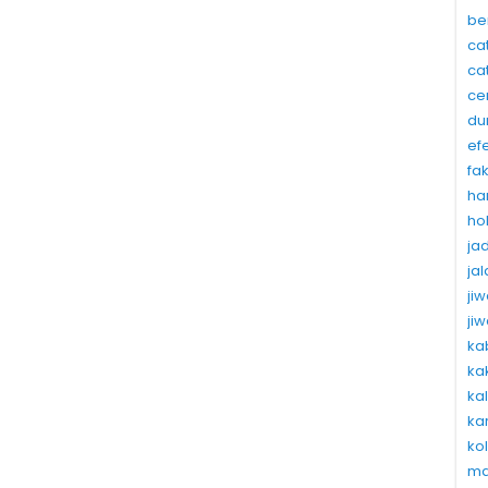
be
ca
ca
ce
du
ef
fa
ha
ho
ja
ja
ji
ji
ka
ka
ka
ka
ko
ma