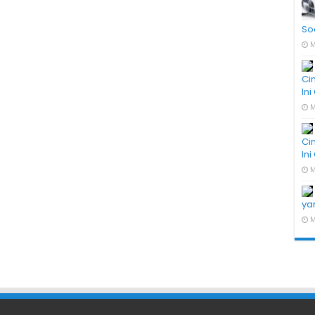
So
M
Ci
In
M
Ci
In
M
ya
M