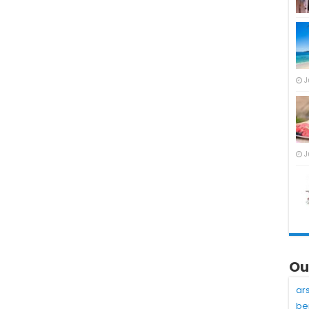
J
J
Ou
ar
be