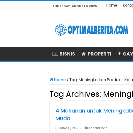
Home
Kont
THURSDAY , AUGUST 6 2026
BISNIS
PROPERTI
GAY
Home
/
Tag:
Meningkatkan Produksi Kol
Tag Archives:
Meningk
4 Makanan untuk Meningkatk
Muda
June 6, 2026
Kecantikan