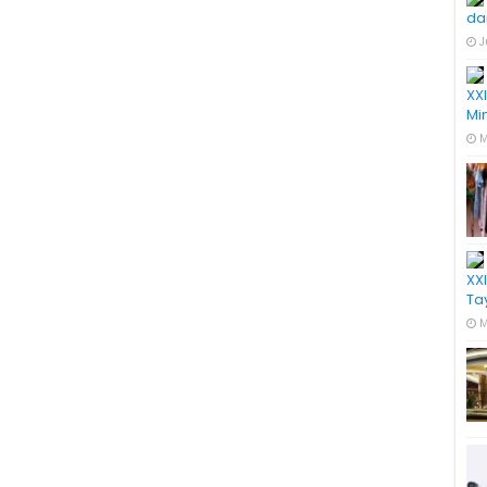
da
J
XX
Mi
M
XX
Ta
M