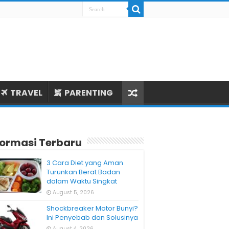
TRAVEL
PARENTING
formasi Terbaru
3 Cara Diet yang Aman
Turunkan Berat Badan
dalam Waktu Singkat
August 5, 2026
Shockbreaker Motor Bunyi?
Ini Penyebab dan Solusinya
August 4, 2026