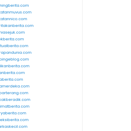
ningberita.com
tatanmuvus.com
tatannico.com
ritakanberita.com
niasejuk.com
ekberita.com
ktualberita.com
rapandunia.com
bingeblog.com
dikanberita.com
lanberita.com
waberita.com
wamerdeka.com
barterang.com
kakberadik.com
limatberita.com
ryaberita.com
leksiberita.com
rkaskecil.com