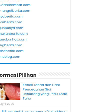
udarakembar.com
mangatberita.com
nyaberita.com
barberita.com
guhpunya.com
mukanberita.com
rangkanhati.com
ungberita.com
ahaberita.com
snublog.com
formasi Pilihan
Kenali Tanda dan Cara
Pencegahan Gigi
Berlubang yang Perlu Anda
Tahu
uly 4, 2026
5 Penyebab Lensa Kamera Digital Macet