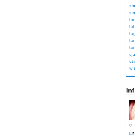
sa
se
ta
te
te
te
te
uj
us
wi
In
J