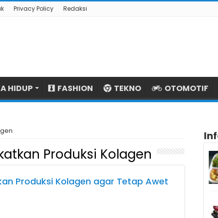
ak
Privacy Policy
Redaksi
A HIDUP
FASHION
TEKNO
OTOMOTIF
agen
In
atkan Produksi Kolagen
an Produksi Kolagen agar Tetap Awet