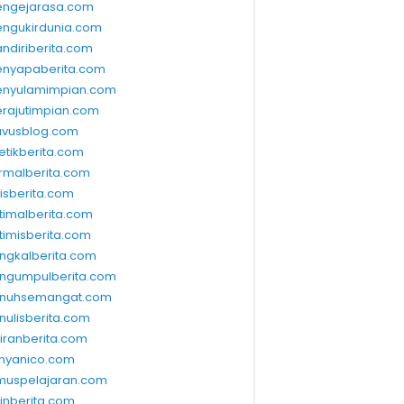
ngejarasa.com
ngukirdunia.com
ndiriberita.com
nyapaberita.com
nyulamimpian.com
rajutimpian.com
vusblog.com
etikberita.com
rmalberita.com
lisberita.com
timalberita.com
timisberita.com
ngkalberita.com
ngumpulberita.com
nuhsemangat.com
nulisberita.com
kiranberita.com
nyanico.com
muspelajaran.com
linberita.com