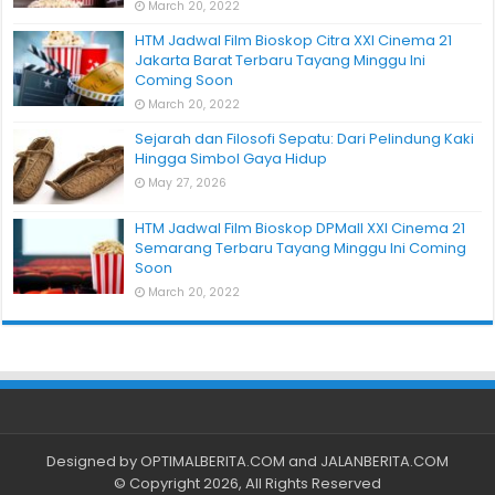
March 20, 2022
HTM Jadwal Film Bioskop Citra XXI Cinema 21
Jakarta Barat Terbaru Tayang Minggu Ini
Coming Soon
March 20, 2022
Sejarah dan Filosofi Sepatu: Dari Pelindung Kaki
Hingga Simbol Gaya Hidup
May 27, 2026
HTM Jadwal Film Bioskop DPMall XXI Cinema 21
Semarang Terbaru Tayang Minggu Ini Coming
Soon
March 20, 2022
Designed by
OPTIMALBERITA.COM
and
JALANBERITA.COM
© Copyright 2026, All Rights Reserved