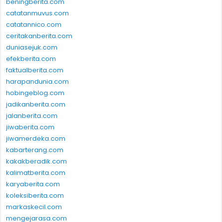
beningberita.com
catatanmuvus.com
catatannico.com
ceritakanberita.com
duniasejuk.com
efekberita.com
faktualberita.com
harapandunia.com
hobingeblog.com
jadikanberita.com
jalanberita.com
jiwaberita.com
jiwamerdeka.com
kabarterang.com
kakakberadik.com
kalimatberita.com
karyaberita.com
koleksiberita.com
markaskecil.com
mengejarasa.com