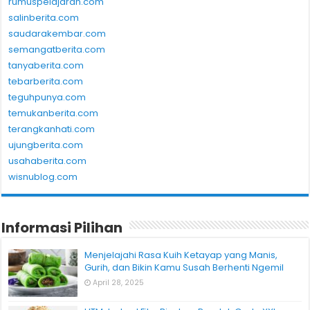
rumuspelajaran.com
salinberita.com
saudarakembar.com
semangatberita.com
tanyaberita.com
tebarberita.com
teguhpunya.com
temukanberita.com
terangkanhati.com
ujungberita.com
usahaberita.com
wisnublog.com
Informasi Pilihan
Menjelajahi Rasa Kuih Ketayap yang Manis,
Gurih, dan Bikin Kamu Susah Berhenti Ngemil
April 28, 2025