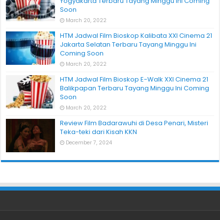
Yogyakarta Terbaru Tayang Minggu Ini Coming
Soon
March 20, 2022
HTM Jadwal Film Bioskop Kalibata XXI Cinema 21
Jakarta Selatan Terbaru Tayang Minggu Ini
Coming Soon
March 20, 2022
HTM Jadwal Film Bioskop E-Walk XXI Cinema 21
Balikpapan Terbaru Tayang Minggu Ini Coming
Soon
March 20, 2022
Review Film Badarawuhi di Desa Penari, Misteri
Teka-teki dari Kisah KKN
December 7, 2024