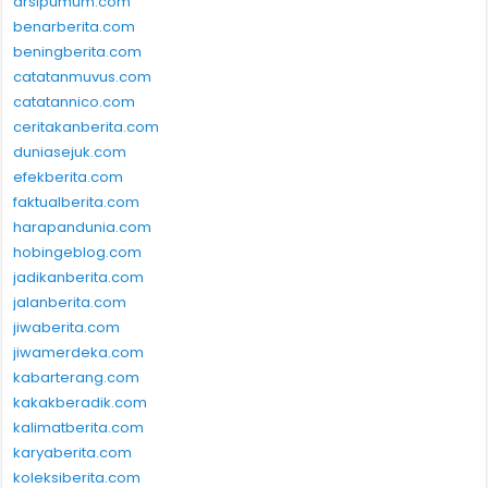
arsipumum.com
benarberita.com
beningberita.com
catatanmuvus.com
catatannico.com
ceritakanberita.com
duniasejuk.com
efekberita.com
faktualberita.com
harapandunia.com
hobingeblog.com
jadikanberita.com
jalanberita.com
jiwaberita.com
jiwamerdeka.com
kabarterang.com
kakakberadik.com
kalimatberita.com
karyaberita.com
koleksiberita.com