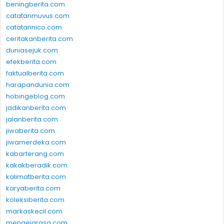
beningberita.com
catatanmuvus.com
catatannico.com
ceritakanberita.com
duniasejuk.com
efekberita.com
faktualberita.com
harapandunia.com
hobingeblog.com
jadikanberita.com
jalanberita.com
jiwaberita.com
jiwamerdeka.com
kabarterang.com
kakakberadik.com
kalimatberita.com
karyaberita.com
koleksiberita.com
markaskecil.com
mengejarasa.com