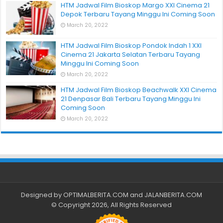
HTM Jadwal Film Bioskop Margo XXI Cinema 21
Depok Terbaru Tayang Minggu Ini Coming Soon
March 20, 2022
HTM Jadwal Film Bioskop Pondok Indah 1 XXI
Cinema 21 Jakarta Selatan Terbaru Tayang
Minggu Ini Coming Soon
March 20, 2022
HTM Jadwal Film Bioskop Beachwalk XXI Cinema
21 Denpasar Bali Terbaru Tayang Minggu Ini
Coming Soon
March 20, 2022
Designed by
OPTIMALBERITA.COM
and
JALANBERITA.COM
© Copyright 2026, All Rights Reserved