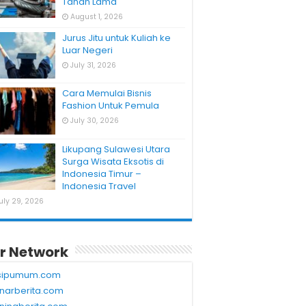
Tahan Lama
August 1, 2026
Jurus Jitu untuk Kuliah ke
Luar Negeri
July 31, 2026
Cara Memulai Bisnis
Fashion Untuk Pemula
July 30, 2026
Likupang Sulawesi Utara
Surga Wisata Eksotis di
Indonesia Timur –
Indonesia Travel
uly 29, 2026
r Network
sipumum.com
narberita.com