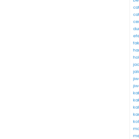
be
ca
ca
ce
du
ef
fa
ha
ho
ja
ja
ji
ji
ka
ka
ka
ka
ko
ma
me