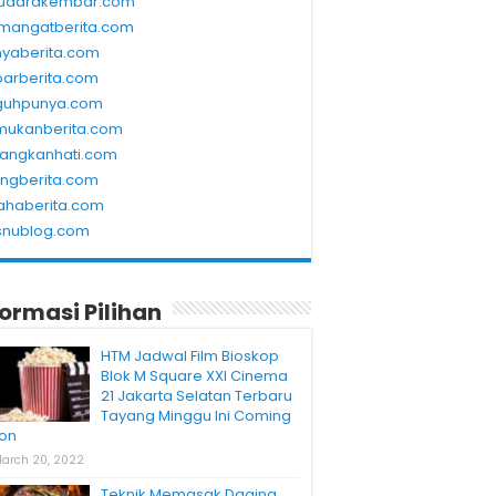
udarakembar.com
mangatberita.com
nyaberita.com
barberita.com
guhpunya.com
mukanberita.com
rangkanhati.com
ungberita.com
ahaberita.com
snublog.com
formasi Pilihan
HTM Jadwal Film Bioskop
Blok M Square XXI Cinema
21 Jakarta Selatan Terbaru
Tayang Minggu Ini Coming
on
arch 20, 2022
Teknik Memasak Daging