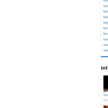
sa
se
ta
te
te
te
te
uj
us
wi
In
So
M