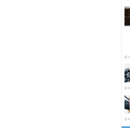
J
M
M