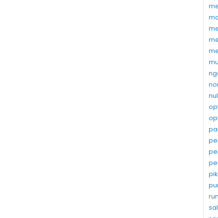
me
ma
me
me
me
mu
ng
no
nu
op
op
pa
pe
pe
pe
pi
pu
ru
sa