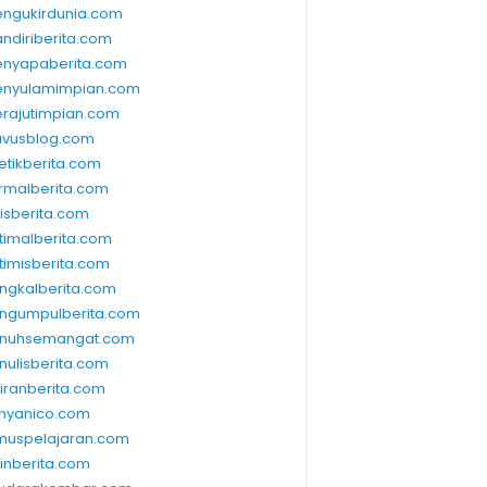
ngukirdunia.com
ndiriberita.com
nyapaberita.com
nyulamimpian.com
rajutimpian.com
vusblog.com
etikberita.com
rmalberita.com
lisberita.com
timalberita.com
timisberita.com
ngkalberita.com
ngumpulberita.com
nuhsemangat.com
nulisberita.com
kiranberita.com
nyanico.com
muspelajaran.com
linberita.com