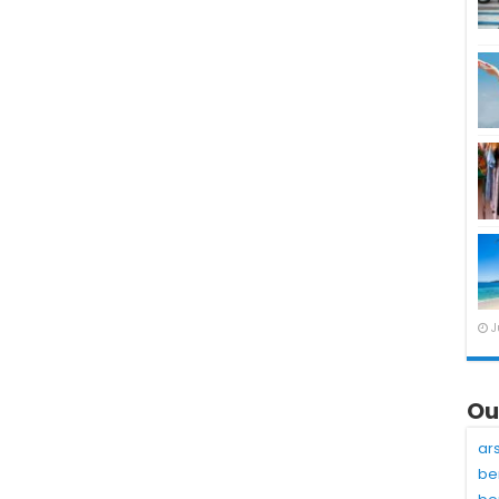
J
Ou
ar
be