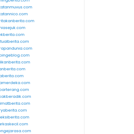
ningberita.com
tatanmuvus.com
tatannico.com
ritakanberita.com
niasejuk.com
ekberita.com
ktualberita.com
rapandunia.com
bingeblog.com
dikanberita.com
lanberita.com
waberita.com
wamerdeka.com
barterang.com
kakberadik.com
limatberita.com
ryaberita.com
leksiberita.com
rkaskecil.com
ngejarasa.com