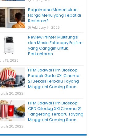
July 9, 2026
Bagaimana Menentukan
Harga Menu yang Tepat di
Restoran?
February 14, 2025
Review Printer Multifungsi
dan Mesin Fotocopy Fujifilm
yang Canggih untuk
Perkantoran
uly 19, 2026
HTM Jadwal Film Bioskop
Pondok Gede XXI Cinema
21 Bekasi Terbaru Tayang
Minggu Ini Coming Soon
arch 20, 2022
HTM Jadwal Film Bioskop
CBD Ciledug XXI Cinema 21
Tangerang Terbaru Tayang
Minggu Ini Coming Soon
arch 20, 2022