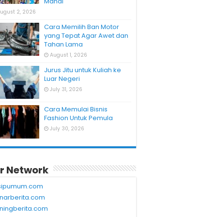
Mahal
ugust 2, 2026
Cara Memilih Ban Motor
yang Tepat Agar Awet dan
Tahan Lama
August 1, 2026
Jurus Jitu untuk Kuliah ke
Luar Negeri
July 31, 2026
Cara Memulai Bisnis
Fashion Untuk Pemula
July 30, 2026
r Network
sipumum.com
narberita.com
ningberita.com