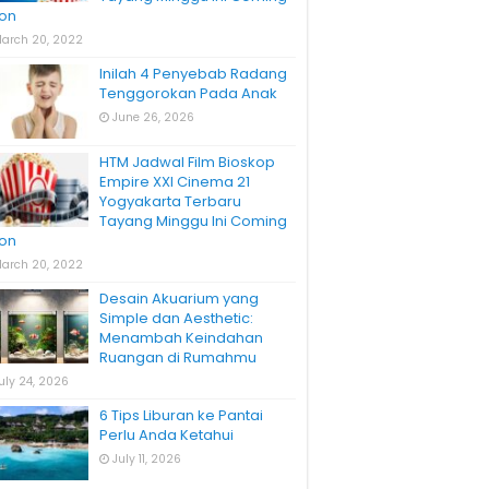
on
arch 20, 2022
Inilah 4 Penyebab Radang
Tenggorokan Pada Anak
June 26, 2026
HTM Jadwal Film Bioskop
Empire XXI Cinema 21
Yogyakarta Terbaru
Tayang Minggu Ini Coming
on
arch 20, 2022
Desain Akuarium yang
Simple dan Aesthetic:
Menambah Keindahan
Ruangan di Rumahmu
uly 24, 2026
6 Tips Liburan ke Pantai
Perlu Anda Ketahui
July 11, 2026