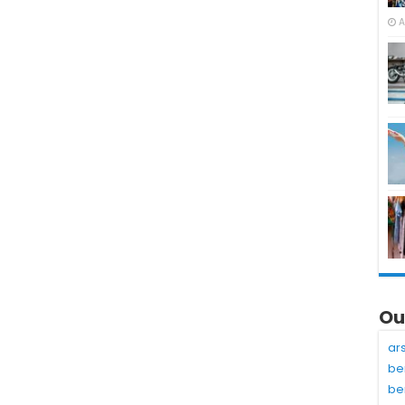
A
Ou
ar
be
be