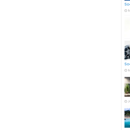
So
M
So
M
J