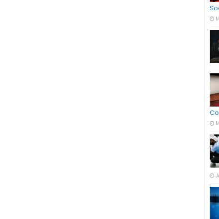
So
M
Co
M
J