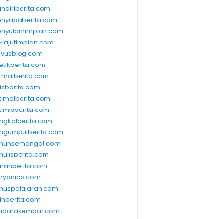
ndiriberita.com
nyapaberita.com
nyulamimpian.com
rajutimpian.com
vusblog.com
etikberita.com
rmalberita.com
lisberita.com
timalberita.com
timisberita.com
ngkalberita.com
ngumpulberita.com
nuhsemangat.com
nulisberita.com
kiranberita.com
nyanico.com
muspelajaran.com
linberita.com
udarakembar.com