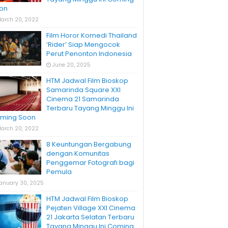
on
arch 20, 2022
Film Horor Komedi Thailand
‘Rider’ Siap Mengocok
Perut Penonton Indonesia
June 20, 2025
HTM Jadwal Film Bioskop
Samarinda Square XXI
Cinema 21 Samarinda
Terbaru Tayang Minggu Ini
ming Soon
arch 20, 2022
8 Keuntungan Bergabung
dengan Komunitas
Penggemar Fotografi bagi
Pemula
anuary 30, 2025
HTM Jadwal Film Bioskop
Pejaten Village XXI Cinema
21 Jakarta Selatan Terbaru
Tayang Minggu Ini Coming