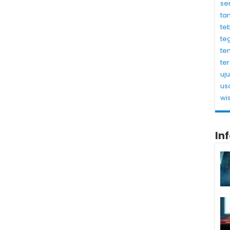
se
ta
te
te
te
te
uj
us
wi
In