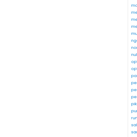
ma
me
me
me
mu
ng
no
nu
op
op
pa
pe
pe
pe
pi
pu
ru
sa
sa