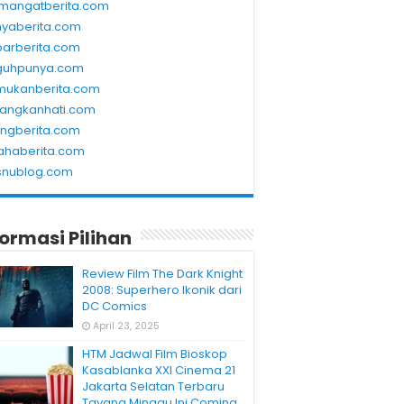
mangatberita.com
nyaberita.com
barberita.com
guhpunya.com
mukanberita.com
rangkanhati.com
ungberita.com
ahaberita.com
snublog.com
formasi Pilihan
Review Film The Dark Knight
2008: Superhero Ikonik dari
DC Comics
April 23, 2025
HTM Jadwal Film Bioskop
Kasablanka XXI Cinema 21
Jakarta Selatan Terbaru
Tayang Minggu Ini Coming