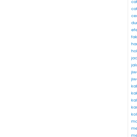
ca
ca
ce
du
ef
fa
ha
ho
ja
ja
ji
ji
ka
ka
ka
ka
ko
ma
me
me