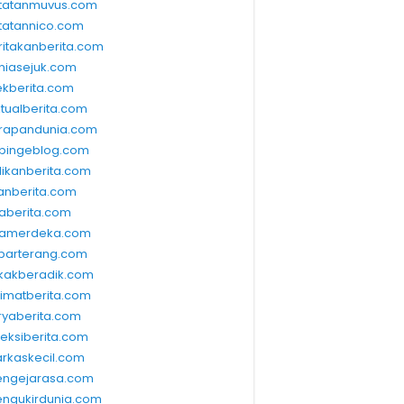
tatanmuvus.com
tatannico.com
ritakanberita.com
niasejuk.com
ekberita.com
ktualberita.com
rapandunia.com
bingeblog.com
dikanberita.com
lanberita.com
waberita.com
wamerdeka.com
barterang.com
kakberadik.com
limatberita.com
ryaberita.com
leksiberita.com
rkaskecil.com
ngejarasa.com
ngukirdunia.com